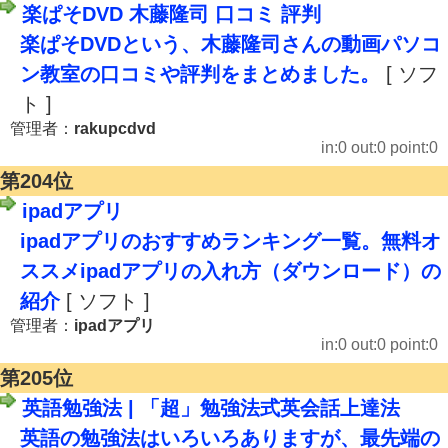
楽ぱそDVD 木藤隆司 口コミ 評判
楽ぱそDVDという、木藤隆司さんの動画パソコ
ン教室の口コミや評判をまとめました。
[ ソフ
ト ]
管理者：
rakupcdvd
in:0 out:0 point:0
第204位
ipadアプリ
ipadアプリのおすすめランキング一覧。無料オ
ススメipadアプリの入れ方（ダウンロード）の
紹介
[ ソフト ]
管理者：
ipadアプリ
in:0 out:0 point:0
第205位
英語勉強法 | 「超」勉強法式英会話上達法
英語の勉強法はいろいろありますが、最先端の