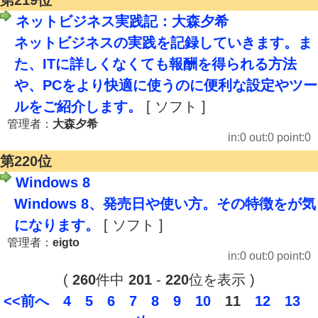
第219位
ネットビジネス実践記：大森夕希
ネットビジネスの実践を記録していきます。ま
た、ITに詳しくなくても報酬を得られる方法
や、PCをより快適に使うのに便利な設定やツー
ルをご紹介します。
[ ソフト ]
管理者：
大森夕希
in:0 out:0 point:0
第220位
Windows 8
Windows 8、発売日や使い方。その特徴をが気
になります。
[ ソフト ]
管理者：
eigto
in:0 out:0 point:0
(
260
件中
201
-
220
位を表示 )
<<前へ
4
5
6
7
8
9
10
11
12
13