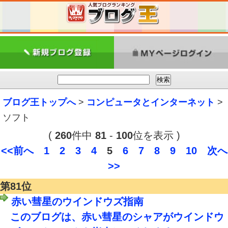
ブログ王トップへ
>
コンピュータとインターネット
>
ソフト
(
260
件中
81
-
100
位を表示 )
<<前へ
1
2
3
4
5
6
7
8
9
10
次へ
>>
第81位
赤い彗星のウインドウズ指南
このブログは、赤い彗星のシャアがウインドウ