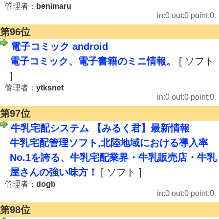
管理者：
benimaru
in:0 out:0 point:0
第96位
電子コミック android
電子コミック、電子書籍のミニ情報。
[ ソフト
]
管理者：
ytksnet
in:0 out:0 point:0
第97位
牛乳宅配システム 【みるく君】最新情報
牛乳宅配管理ソフト,北陸地域における導入率
No.1を誇る、牛乳宅配業界・牛乳販売店・牛乳
屋さんの強い味方！
[ ソフト ]
管理者：
dogb
in:0 out:0 point:0
第98位