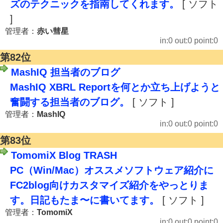
ズのテクニックを指南してくれます。
[ ソフト
]
管理者：
赤い彗星
in:0 out:0 point:0
第82位
MashIQ 担当者のブログ
MashIQ XBRL Reportを何とか立ち上げようと
奮闘する担当者のブログ。
[ ソフト ]
管理者：
MashIQ
in:0 out:0 point:0
第83位
TomomiX Blog TRASH
PC（Win/Mac）オススメソフトウェア紹介に
FC2blog向けカスタマイズ紹介をやっとりま
す。日記もたま〜に書いてます。
[ ソフト ]
管理者：
TomomiX
in:0 out:0 point:0