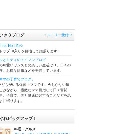
いき３ブログ
エントリー受付中
sic No Life☆
トップ10入りを目指して頑張ります！
ルとキティのトイマンブログ
の可愛いワンズとの楽しい生活ぶり、日々の
理、お得な情報などを発信しています。
ママの子育てブログ。
子どもがいる保育士ママです。今しかない毎
しみながら、素敵なママ目指して日々奮闘
事、子育て、美と健康に関することなどを思
まに綴ります。
ぐれピックアップ！
料理・グルメ