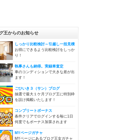
グ王からのお知らせ
しっかり比較検討～引越し一括見積
お得にできるよう比較検討をしっか
り！
執事さんも納得。実録車査定
車のコンディションで大きな差が出
ます！
ごひいき３（サン）ブログ
抽選で最大１ケ月ブログ王に特別枠
を設け掲載いたします！
コンプリートボーナス
条件クリアでログインする毎に1日
何度でもボーナス加算されます
MYページガチャ
MYページにあるブログ王女ガチャ