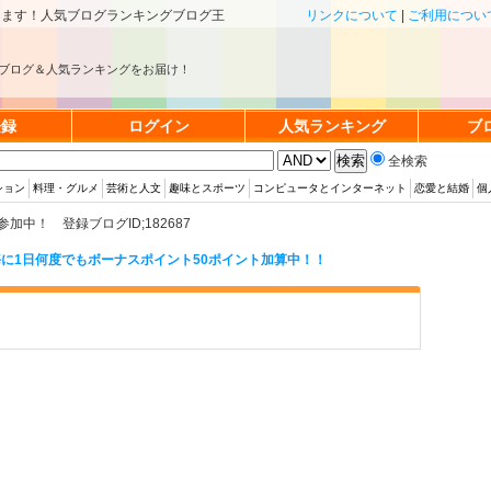
きます！人気ブログランキングブログ王
リンクについて
|
ご利用につい
ブログ＆人気ランキングをお届け！
登録
ログイン
人気ランキング
ブ
全検索
ション
料理・グルメ
芸術と人文
趣味とスポーツ
コンピュータとインターネット
恋愛と結婚
個
中！ 登録ブログID;182687
に1日何度でもボーナスポイント50ポイント加算中！！