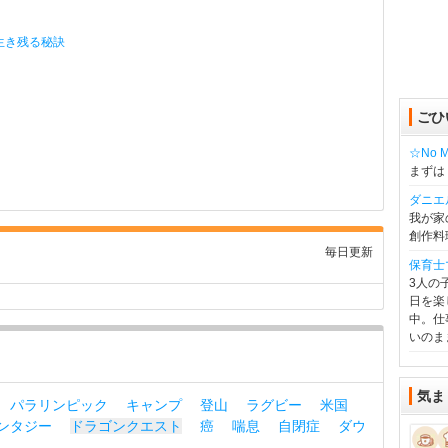
生き残る秘訣
ごひ
☆No Mu
まずは
ダニエ
我が家
創作料
毎日更新
保育士
3人の
日を楽
中。仕
いのま
気ま
パラリンピック
キャンプ
登山
ラグビー
米国
ンタジー
ドラゴンクエスト
癌
喘息
自閉症
ダウ