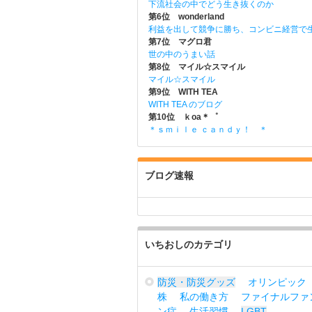
下流社会の中でどう生き抜くのか
第6位 wonderland
利益を出して競争に勝ち、コンビニ経営で
第7位 マグロ君
世の中のうまい話
第8位 マイル☆スマイル
マイル☆スマイル
第9位 WITH TEA
WITH TEA のブログ
第10位 ｋoa＊゜
＊ｓｍｉｌｅ ｃａｎｄｙ！ ＊
ブログ速報
いちおしのカテゴリ
防災・防災グッズ
オリンピック
株
私の働き方
ファイナルファ
ン症
生活習慣
LGBT