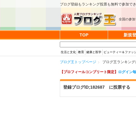
ブログ登録もランキング投票も無料で参加で
全国の参加
TOP
新規
生活と文化
教育
健康と医学
ビューティー＆ファッ
ブログ王トップページ
ブログ王ランキング参加
【プロフィールコンプリート限定】
ログイン毎
登録ブログID;182687 に投票する