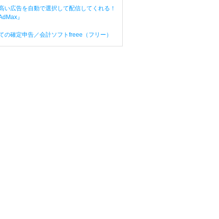
高い広告を自動で選択して配信してくれる！
dMax』
ての確定申告／会計ソフトfreee（フリー）