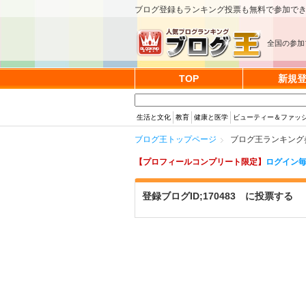
ブログ登録もランキング投票も無料で参加で
全国の参加
TOP
新規
生活と文化
教育
健康と医学
ビューティー＆ファッ
ブログ王トップページ
ブログ王ランキング参加
【プロフィールコンプリート限定】
ログイン毎
登録ブログID;170483 に投票する