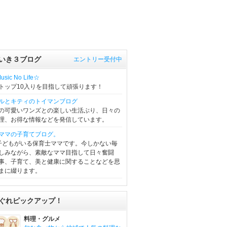
いき３ブログ
エントリー受付中
sic No Life☆
トップ10入りを目指して頑張ります！
ルとキティのトイマンブログ
の可愛いワンズとの楽しい生活ぶり、日々の
理、お得な情報などを発信しています。
ママの子育てブログ。
子どもがいる保育士ママです。今しかない毎
しみながら、素敵なママ目指して日々奮闘
事、子育て、美と健康に関することなどを思
まに綴ります。
ぐれピックアップ！
料理・グルメ