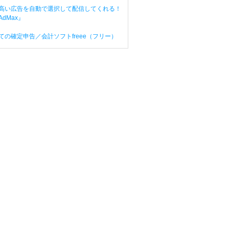
高い広告を自動で選択して配信してくれる！
dMax』
ての確定申告／会計ソフトfreee（フリー）