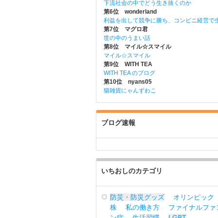
下流社会の中でどう生き抜くのか
第6位 wonderland
利益を出して競争に勝ち、コンビニ経営で
第7位 マグロ君
世の中のうまい話
第8位 マイル☆スマイル
マイル☆スマイル
第9位 WITH TEA
WITH TEA のブログ
第10位 nyans05
猫雑貨にゃんずわこ
ブログ速報
いちおしのカテゴリ
防災・防災グッズ
オリンピック
株
私の働き方
ファイナルファ
ン症
生活習慣
LGBT