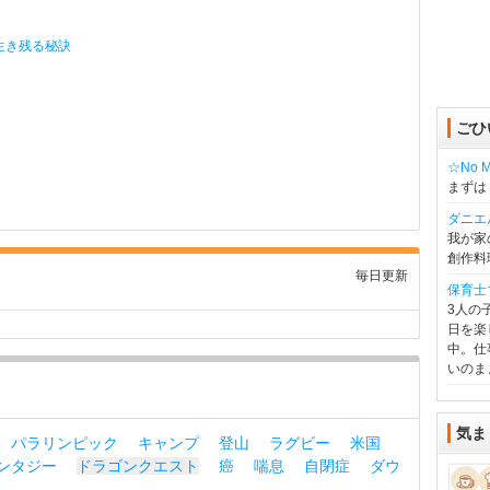
生き残る秘訣
ごひ
☆No Mu
まずは
ダニエ
我が家
創作料
毎日更新
保育士
3人の
日を楽
中。仕
いのま
気ま
パラリンピック
キャンプ
登山
ラグビー
米国
ンタジー
ドラゴンクエスト
癌
喘息
自閉症
ダウ