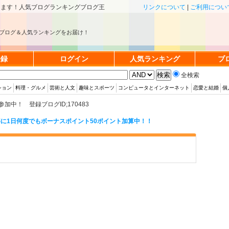
きます！人気ブログランキングブログ王
リンクについて
|
ご利用につい
ブログ＆人気ランキングをお届け！
登録
ログイン
人気ランキング
ブ
全検索
ション
料理・グルメ
芸術と人文
趣味とスポーツ
コンピュータとインターネット
恋愛と結婚
個
中！ 登録ブログID;170483
に1日何度でもボーナスポイント50ポイント加算中！！