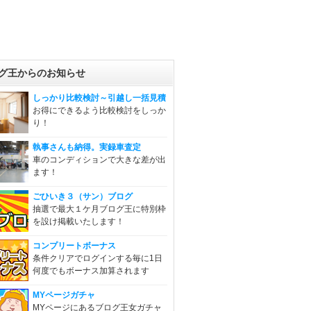
グ王からのお知らせ
しっかり比較検討～引越し一括見積
お得にできるよう比較検討をしっか
り！
執事さんも納得。実録車査定
車のコンディションで大きな差が出
ます！
ごひいき３（サン）ブログ
抽選で最大１ケ月ブログ王に特別枠
を設け掲載いたします！
コンプリートボーナス
条件クリアでログインする毎に1日
何度でもボーナス加算されます
MYページガチャ
MYページにあるブログ王女ガチャ