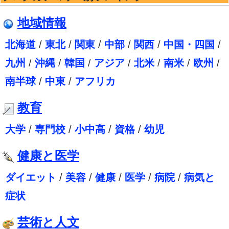
地域情報
北海道
/
東北
/
関東
/
中部
/
関西
/
中国・四国
/
九州
/
沖縄
/
韓国
/
アジア
/
北米
/
南米
/
欧州
/
南半球
/
中東
/
アフリカ
教育
大学
/
専門校
/
小中高
/
資格
/
幼児
健康と医学
ダイエット
/
美容
/
健康
/
医学
/
病院
/
病気と
症状
芸術と人文