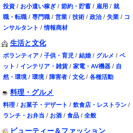
投資
/
お小遣い稼ぎ
/
節約・貯蓄
/
雇用
/
就
職・転職
/
専門職
/
営業
/
技術
/
政治
/
失業
/
コ
ンサルタント
/
情報商材
生活と文化
ボランティア
/
子供・育児
/
結婚
/
グルメ
/
ペ
ット
/
インテリア・雑貨
/
家電・AV機器
/
自
然・環境
/
環境
/
障害者
/
文化
/
各種活動
料理・グルメ
料理
/
お菓子・デザート
/
飲食店・レストラン
/
ランチ・お弁当
/
お酒
/
食品
/
全般
ビューティー＆ファッション