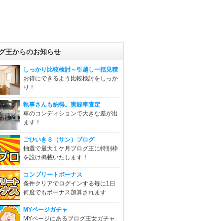
グ王からのお知らせ
しっかり比較検討～引越し一括見積
お得にできるよう比較検討をしっか
り！
執事さんも納得。実録車査定
車のコンディションで大きな差が出
ます！
ごひいき３（サン）ブログ
抽選で最大１ケ月ブログ王に特別枠
を設け掲載いたします！
コンプリートボーナス
条件クリアでログインする毎に1日
何度でもボーナス加算されます
MYページガチャ
MYページにあるブログ王女ガチャ