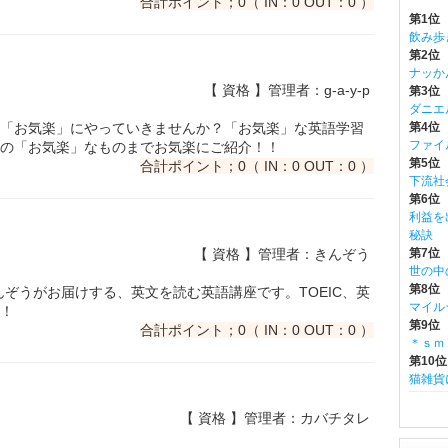
合計ポイント；0（ IN：0 OUT：0 ）
第1位
飲み歩
第2位
ナッか
【 資格 】管理者：g-a-y-p
第3位 m
ダニエ
「お気楽」にやっていきませんか？「お気楽」な英語学習
第4位
ファイ
の「お気楽」なものまでお気楽にご紹介！！
第5位
合計ポイント；0（ IN：0 OUT：0 ）
下流社
第6位 w
利益を
秘訣
【 資格 】管理者：きんぞう
第7位
世の中
第8位
きんぞうがお届けする、英文を読む英語講座です。TOEIC、英
マイル
！
第9位
合計ポイント；0（ IN：0 OUT：0 ）
＊ｓｍ
第10位
猫雑貨
【 資格 】管理者：カバチタレ