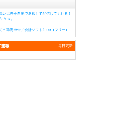
高い広告を自動で選択して配信してくれる！
dMax』
ての確定申告／会計ソフトfreee（フリー）
グ速報
毎日更新