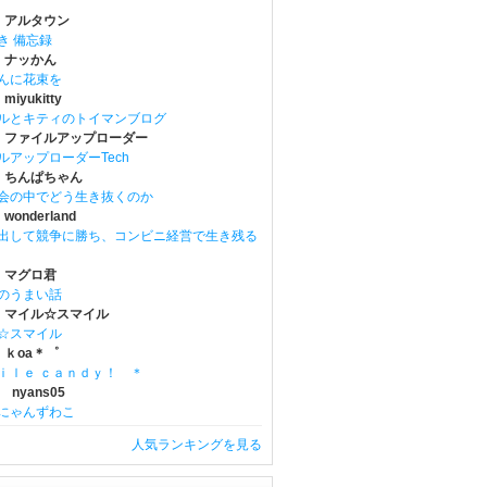
 アルタウン
き 備忘録
 ナッかん
んに花束を
iyukitty
ルとキティのトイマンブログ
 ファイルアップローダー
ルアップローダーTech
 ちんぱちゃん
会の中でどう生き抜くのか
onderland
出して競争に勝ち、コンビニ経営で生き残る
 マグロ君
のうまい話
 マイル☆スマイル
☆スマイル
 ｋoa＊゜
ｉｌｅ ｃａｎｄｙ！ ＊
 nyans05
にゃんずわこ
人気ランキングを見る