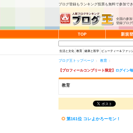
ブログ登録もランキング投票も無料で参加で
全国の参加
登録ブログ数
TOP
新規
生活と文化
教育
健康と医学
ビューティー＆ファッ
ブログ王トップページ
教育
【プロフィールコンプリート限定】
ログイン毎
教育
第161位 コレよかろーモン！