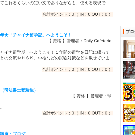
てこれるくらいの短い文でありながらも、使える表現で
合計ポイント；0（ IN：0 OUT：0 ）
ブロ
０５年★「チャイナ留学記」へようこそ！
【 資格 】管理者：Daily Cafeteria
ャイナ留学期」へようこそ！１年間の留学を日記に綴って
との交流やＨＳＫ、中検などの試験対策などを載せていま
合計ポイント；0（ IN：0 OUT：0 ）
。（司法書士受験生）
【 資格 】管理者：球
。
合計ポイント；0（ IN：0 OUT：0 ）
略講座・ブログ