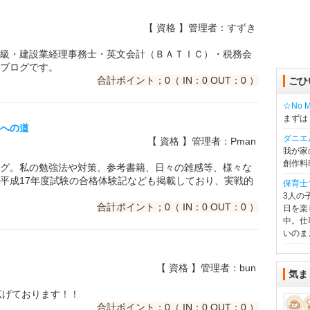
【 資格 】管理者：すずき
級・建設業経理事務士・英文会計（ＢＡＴＩＣ）・税務会
るブログです。
合計ポイント；0（ IN：0 OUT：0 ）
ごひ
☆No Mu
まずは
格への道
ダニエ
【 資格 】管理者：Pman
我が家
創作料
グ。私の勉強法や対策、参考書籍、日々の雑感等、様々な
平成17年度試験の合格体験記なども掲載しており、実戦的
保育士
3人の
合計ポイント；0（ IN：0 OUT：0 ）
日を楽
中。仕
いのま
【 資格 】管理者：bun
気ま
広げております！！
合計ポイント；0（ IN：0 OUT：0 ）