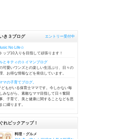
いき３ブログ
エントリー受付中
sic No Life☆
トップ10入りを目指して頑張ります！
ルとキティのトイマンブログ
の可愛いワンズとの楽しい生活ぶり、日々の
理、お得な情報などを発信しています。
ママの子育てブログ。
子どもがいる保育士ママです。今しかない毎
しみながら、素敵なママ目指して日々奮闘
事、子育て、美と健康に関することなどを思
まに綴ります。
ぐれピックアップ！
料理・グルメ