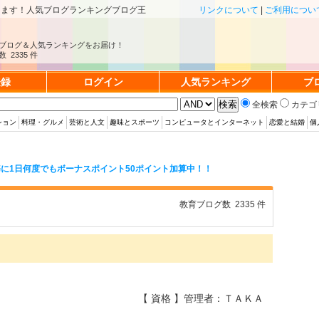
きます！人気ブログランキングブログ王
リンクについて
|
ご利用につい
ブログ＆人気ランキングをお届け！
 2335 件
登録
ログイン
人気ランキング
ブ
全検索
カテゴ
ション
料理・グルメ
芸術と人文
趣味とスポーツ
コンピュータとインターネット
恋愛と結婚
個
に1日何度でもボーナスポイント50ポイント加算中！！
教育ブログ数 2335 件
【 資格 】管理者：ＴＡＫＡ