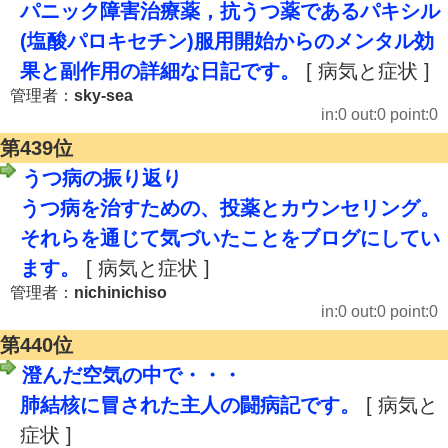
パニック障害治療薬，抗うつ薬であるパキシル
(塩酸パロキセチン)服用開始からのメンタル効
果と副作用の詳細な日記です。
[ 病気と症状 ]
管理者：
sky-sea
in:0 out:0 point:0
第439位
うつ病の振り返り
うつ病を治すための、投薬とカウンセリング。
それらを通じて気づいたことをブログにしてい
ます。
[ 病気と症状 ]
管理者：
nichinichiso
in:0 out:0 point:0
第440位
澄んだ空気の中で・・・
肺結核に冒された主人の闘病記です。
[ 病気と
症状 ]