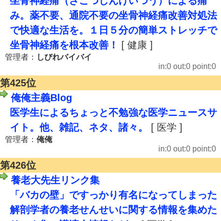
坐骨神経痛（ざこつしんけいつう）による痛
み。薬不要、通院不要の坐骨神経痛改善対処法
で快適な生活を。１日５分の簡単ストレッチで
坐骨神経痛を根本改善！
[ 健康 ]
管理者：
しびれバイバイ
in:0 out:0 point:0
第425位
俺俺主義Blog
医学生によるちょっと不勉強な医学ニュースサ
イト。他、雑記、ネタ、諸々。
[ 医学 ]
管理者：
俺俺
in:0 out:0 point:0
第426位
養老大先生リンク集
「バカの壁」ですっかり有名になってしまった
解剖学者の養老せんせいに関する情報を集めた