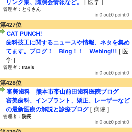
リンク集、講演会情報など。
[ 医学 ]
管理者：
とりさん
in:0 out:0 point:0
第427位
CAT PUNCH!
歯科技工に関するニュースや情報、ネタを集め
てます。ブログ！ Blog！！ Weblog!!!
[ 医
学 ]
管理者：
travis
in:0 out:0 point:0
第428位
審美歯科 熊本市帯山前田歯科医院ブログ
審美歯科、インプラント、矯正、レーザーなど
の最新医療の解説と診療ブログ
[ 病院 ]
管理者：
院長
in:0 out:0 point:0