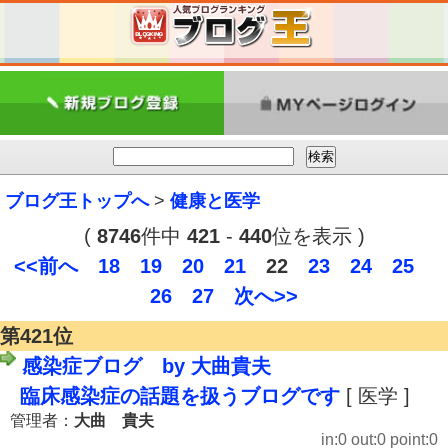
ブログ王トップへ
>
健康と医学
(
8746
件中
421
-
440
位を表示 )
<<前へ
18
19
20
21
22
23
24
25
26
27
次へ>>
第421位
感染症ブログ by 大曲貴夫
臨床感染症の話題を扱うブログです
[ 医学 ]
管理者：
大曲 貴夫
in:0 out:0 point:0