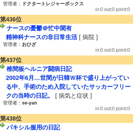
管理者：
ドクタートレジャーボックス
in:0 out:0 point:0
第436位
ナースの憂鬱＠忙中閑有
精神科ナースの非日常生活
[ 病院 ]
管理者：
おひざ
in:0 out:0 point:0
第437位
椎間板ヘルニア闘病日記
2002年6月…世間が日韓Ｗ杯で盛り上がってい
る中、手術のため入院していたサッカーフリー
クの当時の日記。
[ 病気と症状 ]
管理者：
se-yan
in:0 out:0 point:0
第438位
パキシル服用の日記