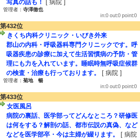
写真の話も！
[ 病院 ]
管理者：
寺澤徹也
in:0 out:0 point:0
第432位
きくち内科クリニック・いびき外来
郡山の内科・呼吸器科専門クリニックです。呼
吸器疾患の診療に加えて生活習慣病の予防・管
理にも力を入れています。睡眠時無呼吸症候群
の検査・治療も行っております。
[ 病院 ]
管理者：
菊地 暢
in:0 out:0 point:0
第433位
女医風呂
病院の裏話、医学部ってどんなところ？研修医
は何をする？解剖の話、都市伝説の真偽、など
などを医学部卒・今は主婦が綴ります。
[ 病院