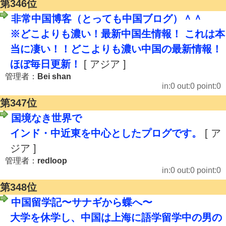
第346位
非常中国博客（とっても中国ブログ）＾＾ゞ
※どこよりも濃い！最新中国生情報！ これは本
当に凄い！！どこよりも濃い中国の最新情報！
ほぼ毎日更新！
[ アジア ]
管理者：
Bei shan
in:0 out:0 point:0
第347位
国境なき世界で
インド・中近東を中心としたプログです。
[ ア
ジア ]
管理者：
redloop
in:0 out:0 point:0
第348位
中国留学記〜サナギから蝶へ〜
大学を休学し、中国は上海に語学留学中の男の