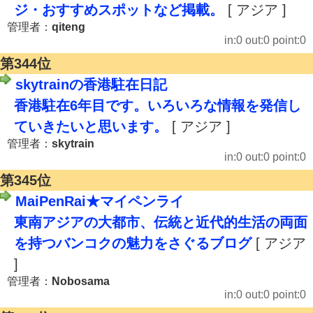
ジ・おすすめスポットなど掲載。
[ アジア ]
管理者：
qiteng
in:0 out:0 point:0
第344位
skytrainの香港駐在日記
香港駐在6年目です。いろいろな情報を発信し
ていきたいと思います。
[ アジア ]
管理者：
skytrain
in:0 out:0 point:0
第345位
MaiPenRai★マイペンライ
東南アジアの大都市、伝統と近代的生活の両面
を持つバンコクの魅力をさぐるブログ
[ アジア
]
管理者：
Nobosama
in:0 out:0 point:0