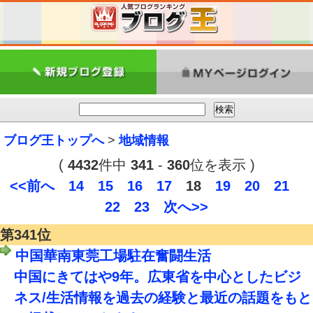
ブログ王トップへ
>
地域情報
(
4432
件中
341
-
360
位を表示 )
<<前へ
14
15
16
17
18
19
20
21
22
23
次へ>>
第341位
中国華南東莞工場駐在奮闘生活
中国にきてはや9年。広東省を中心としたビジ
ネス/生活情報を過去の経験と最近の話題をもと