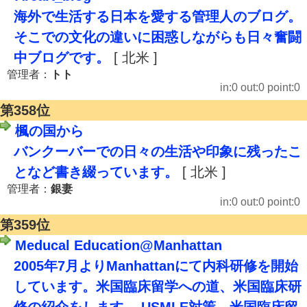
海外で生活する日本を愛する管理人のブログ。
そこでの文化の違いに困惑しながらも日々奮闘
中ブログです。
[ 北米 ]
管理者：
トト
in:0 out:0 point:0
第358位
楓の国から
バンクーバーでの日々の生活や印象に残ったこ
となど書き綴っています。
[ 北米 ]
管理者：
銀妻
in:0 out:0 point:0
第359位
Meducal Education@Manhattan
2005年7月よりManhattanにて内科研修を開始
しています。米国臨床留学への道、米国臨床研