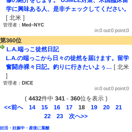
修の紹介をします。 USMLE対策、米国臨床留
学に興味ある人、是非チェックしてください。
[ 北米 ]
管理者：
Med−NYC
in:0 out:0 point:0
第360位
L.A.端っこ徒然日記
L.A.の端っこから日々の徒然を届けます。留学
奮闘赤裸々日記。釣りに行きたいよぅ…
[ 北米
]
管理者：
DICE
in:0 out:0 point:0
(
4432
件中
341
-
360
位を表示 )
<<前へ
14
15
16
17
18
19
20
21
22
23
次へ>>
妊活・妊娠中・産後に葉酸