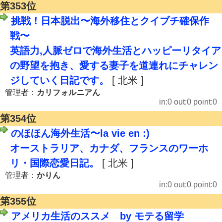
第353位
挑戦！日本脱出〜海外移住とクイブチ確保作
戦〜
英語力,人脈ゼロで海外生活とハッピーリタイア
の野望を抱き、愛する妻子を道連れにチャレン
ジしていく日記です。
[ 北米 ]
管理者：
カリフォルニアん
in:0 out:0 point:0
第354位
のほほん海外生活〜la vie en :)
オーストラリア、カナダ、フランスのワーホ
リ・国際恋愛日記。
[ 北米 ]
管理者：
かりん
in:0 out:0 point:0
第355位
アメリカ生活のススメ by モテる留学