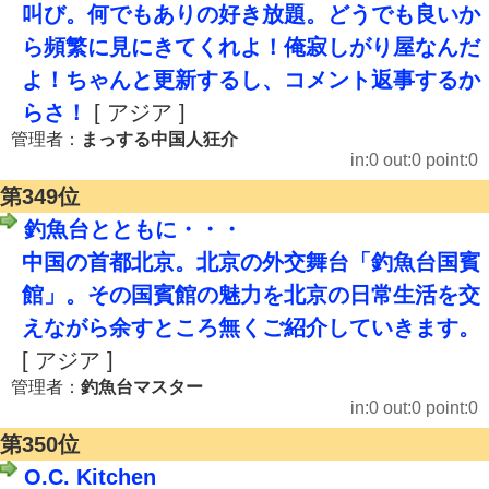
叫び。何でもありの好き放題。どうでも良いか
ら頻繁に見にきてくれよ！俺寂しがり屋なんだ
よ！ちゃんと更新するし、コメント返事するか
らさ！
[ アジア ]
管理者：
まっする中国人狂介
in:0 out:0 point:0
第349位
釣魚台とともに・・・
中国の首都北京。北京の外交舞台「釣魚台国賓
館」。その国賓館の魅力を北京の日常生活を交
えながら余すところ無くご紹介していきます。
[ アジア ]
管理者：
釣魚台マスター
in:0 out:0 point:0
第350位
O.C. Kitchen