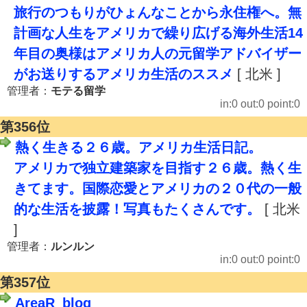
旅行のつもりがひょんなことから永住権へ。無
計画な人生をアメリカで繰り広げる海外生活14
年目の奥様はアメリカ人の元留学アドバイザー
がお送りするアメリカ生活のススメ
[ 北米 ]
管理者：
モテる留学
in:0 out:0 point:0
第356位
熱く生きる２６歳。アメリカ生活日記。
アメリカで独立建築家を目指す２６歳。熱く生
きてます。国際恋愛とアメリカの２０代の一般
的な生活を披露！写真もたくさんです。
[ 北米
]
管理者：
ルンルン
in:0 out:0 point:0
第357位
AreaR_blog