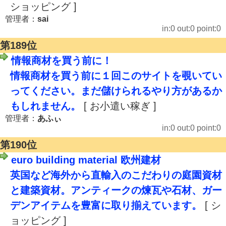
ショッピング ]
管理者：
sai
in:0 out:0 point:0
第189位
情報商材を買う前に！
情報商材を買う前に１回このサイトを覗いてい
ってください。まだ儲けられるやり方があるか
もしれません。
[ お小遣い稼ぎ ]
管理者：
あふぃ
in:0 out:0 point:0
第190位
euro building material 欧州建材
英国など海外から直輸入のこだわりの庭園資材
と建築資材。アンティークの煉瓦や石材、ガー
デンアイテムを豊富に取り揃えています。
[ シ
ョッピング ]