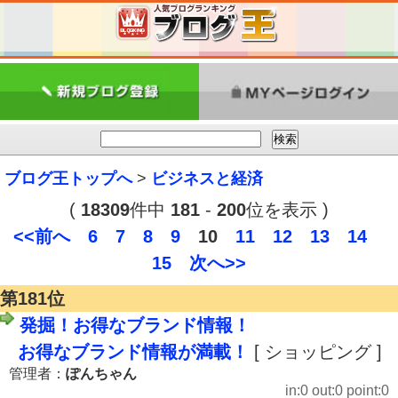
ブログ王トップへ
>
ビジネスと経済
(
18309
件中
181
-
200
位を表示 )
<<前へ
6
7
8
9
10
11
12
13
14
15
次へ>>
第181位
発掘！お得なブランド情報！
お得なブランド情報が満載！
[ ショッピング ]
管理者：
ぽんちゃん
in:0 out:0 point:0