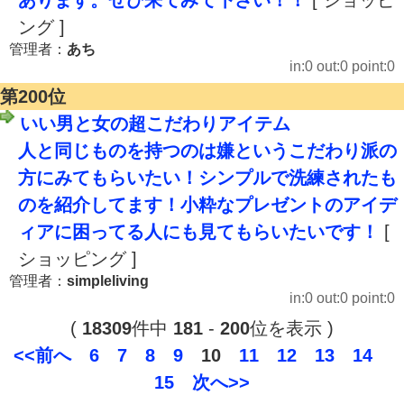
あります。ぜひ来てみて下さい！！
[ ショッピ
ング ]
管理者：
あち
in:0 out:0 point:0
第200位
いい男と女の超こだわりアイテム
人と同じものを持つのは嫌というこだわり派の
方にみてもらいたい！シンプルで洗練されたも
のを紹介してます！小粋なプレゼントのアイデ
ィアに困ってる人にも見てもらいたいです！
[
ショッピング ]
管理者：
simpleliving
in:0 out:0 point:0
(
18309
件中
181
-
200
位を表示 )
<<前へ
6
7
8
9
10
11
12
13
14
15
次へ>>