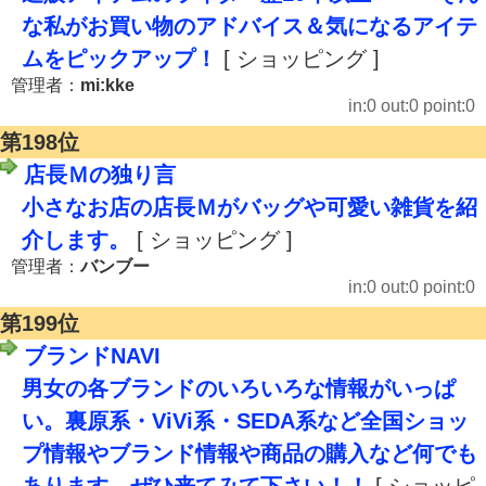
な私がお買い物のアドバイス＆気になるアイテ
ムをピックアップ！
[ ショッピング ]
管理者：
mi:kke
in:0 out:0 point:0
第198位
店長Ｍの独り言
小さなお店の店長Ｍがバッグや可愛い雑貨を紹
介します。
[ ショッピング ]
管理者：
バンブー
in:0 out:0 point:0
第199位
ブランドNAVI
男女の各ブランドのいろいろな情報がいっぱ
い。裏原系・ViVi系・SEDA系など全国ショッ
プ情報やブランド情報や商品の購入など何でも