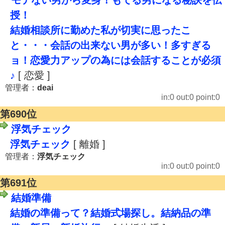
モテない男から変身！もてる男になる秘訣を伝
授！
結婚相談所に勤めた私が切実に思ったこ
と・・・会話の出来ない男が多い！多すぎる
ョ！恋愛力アップの為には会話することが必須
♪
[ 恋愛 ]
管理者：
deai
in:0 out:0 point:0
第690位
浮気チェック
浮気チェック
[ 離婚 ]
管理者：
浮気チェック
in:0 out:0 point:0
第691位
結婚準備
結婚の準備って？結婚式場探し。結納品の準