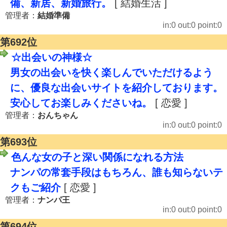
備、新居、新婚旅行。
[ 結婚生活 ]
管理者：
結婚準備
in:0 out:0 point:0
第692位
☆出会いの神様☆
男女の出会いを快く楽しんでいただけるよう
に、優良な出会いサイトを紹介しております。
安心してお楽しみくださいね。
[ 恋愛 ]
管理者：
おんちゃん
in:0 out:0 point:0
第693位
色んな女の子と深い関係になれる方法
ナンパの常套手段はもちろん、誰も知らないテ
クもご紹介
[ 恋愛 ]
管理者：
ナンパ王
in:0 out:0 point:0
第694位