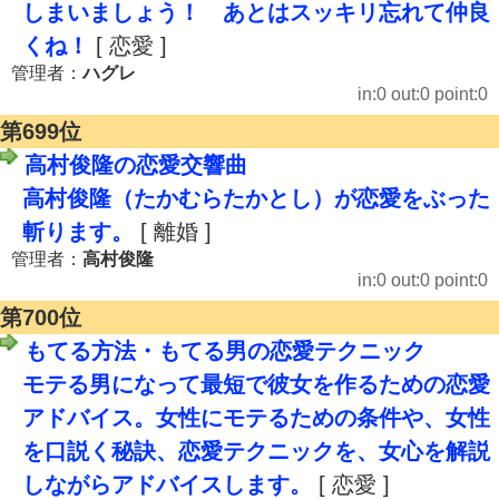
しまいましょう！ あとはスッキリ忘れて仲良
くね！
[ 恋愛 ]
管理者：
ハグレ
in:0 out:0 point:0
第699位
高村俊隆の恋愛交響曲
高村俊隆（たかむらたかとし）が恋愛をぶった
斬ります。
[ 離婚 ]
管理者：
高村俊隆
in:0 out:0 point:0
第700位
もてる方法・もてる男の恋愛テクニック
モテる男になって最短で彼女を作るための恋愛
アドバイス。女性にモテるための条件や、女性
を口説く秘訣、恋愛テクニックを、女心を解説
しながらアドバイスします。
[ 恋愛 ]