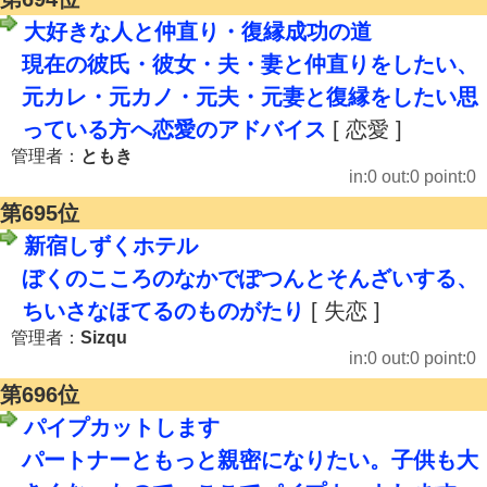
大好きな人と仲直り・復縁成功の道
現在の彼氏・彼女・夫・妻と仲直りをしたい、
元カレ・元カノ・元夫・元妻と復縁をしたい思
っている方へ恋愛のアドバイス
[ 恋愛 ]
管理者：
ともき
in:0 out:0 point:0
第695位
新宿しずくホテル
ぼくのこころのなかでぽつんとそんざいする、
ちいさなほてるのものがたり
[ 失恋 ]
管理者：
Sizqu
in:0 out:0 point:0
第696位
パイプカットします
パートナーともっと親密になりたい。子供も大