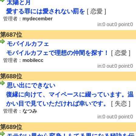
太陽と月
愛する罪には愛されない罰を
[ 恋愛 ]
管理者：
mydecember
in:0 out:0 point:0
第687位
モバイルカフェ
モバイルカフェで理想の仲間を探す！
[ 恋愛 ]
管理者：
mobilecc
in:0 out:0 point:0
第688位
思い出にできない
復縁に向けて、マイペースに綴っています。温
かい目で見ていただければ幸いです。
[ 失恋 ]
管理者：
なつみ
in:0 out:0 point:0
第689位