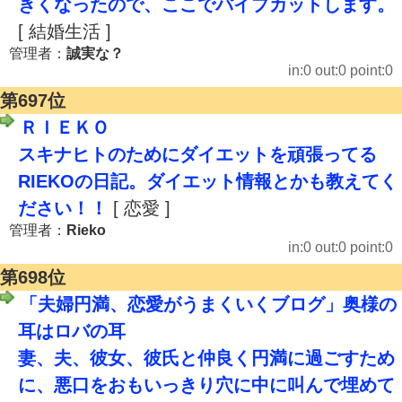
きくなったので、ここでパイプカットします。
[ 結婚生活 ]
管理者：
誠実な？
in:0 out:0 point:0
第697位
ＲＩＥＫＯ
スキナヒトのためにダイエットを頑張ってる
RIEKOの日記。ダイエット情報とかも教えてく
ださい！！
[ 恋愛 ]
管理者：
Rieko
in:0 out:0 point:0
第698位
「夫婦円満、恋愛がうまくいくブログ」奥様の
耳はロバの耳
妻、夫、彼女、彼氏と仲良く円満に過ごすため
に、悪口をおもいっきり穴に中に叫んで埋めて