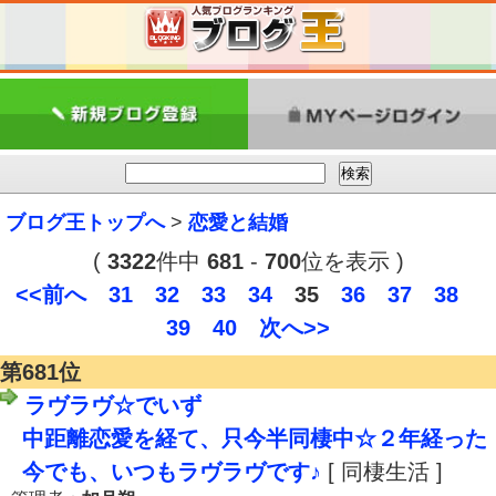
ブログ王トップへ
>
恋愛と結婚
(
3322
件中
681
-
700
位を表示 )
<<前へ
31
32
33
34
35
36
37
38
39
40
次へ>>
第681位
ラヴラヴ☆でいず
中距離恋愛を経て、只今半同棲中☆２年経った
今でも、いつもラヴラヴです♪
[ 同棲生活 ]