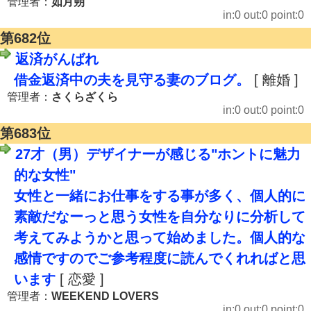
管理者：
如月朔
in:0 out:0 point:0
第682位
返済がんばれ
借金返済中の夫を見守る妻のブログ。
[ 離婚 ]
管理者：
さくらざくら
in:0 out:0 point:0
第683位
27才（男）デザイナーが感じる"ホントに魅力
的な女性"
女性と一緒にお仕事をする事が多く、個人的に
素敵だなーっと思う女性を自分なりに分析して
考えてみようかと思って始めました。個人的な
感情ですのでご参考程度に読んでくれればと思
います
[ 恋愛 ]
管理者：
WEEKEND LOVERS
in:0 out:0 point:0