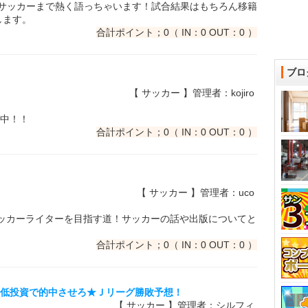
世界のサッカーまで熱く語っちゃいます！試合結果はもちろん移籍
します。
合計ポイント；0（ IN：0 OUT：0 ）
ブロ
【 サッカー 】管理者：kojiro
中！！
合計ポイント；0（ IN：0 OUT：0 ）
【 サッカー 】管理者：uco
サッカーライターを目指す道！サッカーの話や出版についてと
合計ポイント；0（ IN：0 OUT：0 ）
想】★低投資で的中させろ★Ｊリーグ勝敗予想！
【 サッカー 】管理者：シルフィ