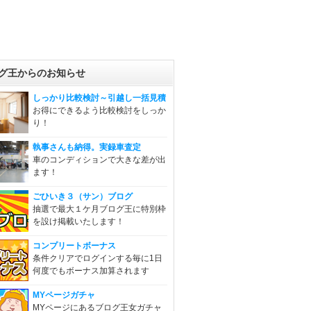
グ王からのお知らせ
しっかり比較検討～引越し一括見積
お得にできるよう比較検討をしっか
り！
執事さんも納得。実録車査定
車のコンディションで大きな差が出
ます！
ごひいき３（サン）ブログ
抽選で最大１ケ月ブログ王に特別枠
を設け掲載いたします！
コンプリートボーナス
条件クリアでログインする毎に1日
何度でもボーナス加算されます
MYページガチャ
MYページにあるブログ王女ガチャ