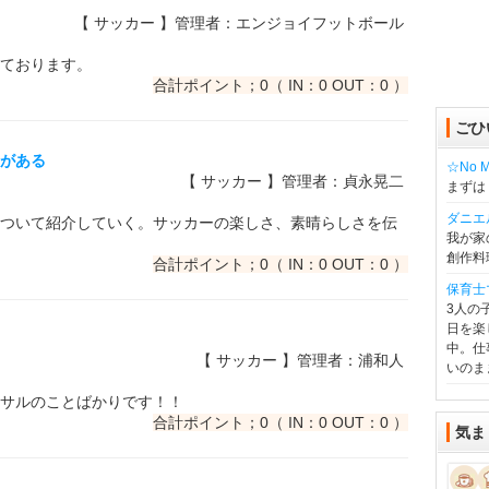
【 サッカー 】管理者：エンジョイフットボール
ております。
合計ポイント；0（ IN：0 OUT：0 ）
ごひ
てがある
☆No Mu
【 サッカー 】管理者：貞永晃二
まずは
ダニエ
ついて紹介していく。サッカーの楽しさ、素晴らしさを伝
我が家
創作料
合計ポイント；0（ IN：0 OUT：0 ）
保育士
3人の
日を楽
中。仕
【 サッカー 】管理者：浦和人
いのま
サルのことばかりです！！
合計ポイント；0（ IN：0 OUT：0 ）
気ま