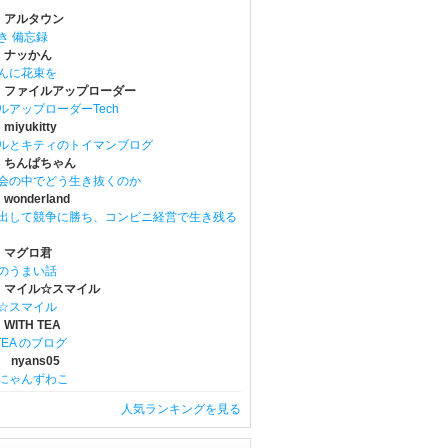
 アルタウン
き 備忘録
 ナッかん
んに花束を
 ファイルアップローダー
ルアップローダーTech
iyukitty
ルとキティのトイマンブログ
 ちんぱちゃん
会の中でどう生き抜くのか
onderland
出して競争に勝ち、コンビニ経営で生き残る
 マグロ君
のうまい話
 マイル☆スマイル
☆スマイル
WITH TEA
 TEA のブログ
 nyans05
にゃんずわこ
人気ランキングを見る