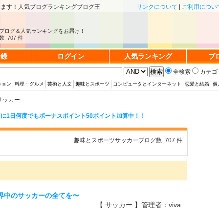
きます！人気ブログランキングブログ王
リンクについて
|
ご利用につい
ブログ＆人気ランキングをお届け！
 707 件
登録
ログイン
人気ランキング
ブ
全検索
カテゴ
ション
料理・グルメ
芸術と人文
趣味とスポーツ
コンピュータとインターネット
恋愛と結婚
個
サッカー
に1日何度でもボーナスポイント50ポイント加算中！！
趣味とスポーツサッカーブログ数 707 件
〜世界中のサッカーの全てを〜
【 サッカー 】管理者：viva