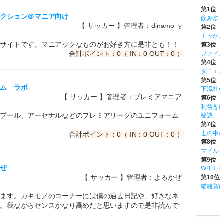
第1位
レクション＠マニア向け
飲み歩
【 サッカー 】管理者：dinamo_y
第2位
ナッか
サイトです。マニアックなものがお好き方に是非とも！！
第3位
合計ポイント；0（ IN：0 OUT：0 ）
ファイ
第4位 m
ダニエ
第5位
ーム ラボ
下流社
【 サッカー 】管理者：プレミアマニア
第6位 w
利益を
プール、アーセナルなどのプレミアリーグのユニフォーム
秘訣
第7位
世の中
合計ポイント；0（ IN：0 OUT：0 ）
第8位
マイル
第9位 
かぜ
WITH
【 サッカー 】管理者：よるかぜ
第10位
猫雑貨
ます。カキモノのコーナーには僕の過去日記や、好きなネ
。我ながらセンスかなり高めだと思いますので是非読んで