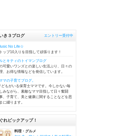
いき３ブログ
エントリー受付中
sic No Life☆
トップ10入りを目指して頑張ります！
ルとキティのトイマンブログ
の可愛いワンズとの楽しい生活ぶり、日々の
理、お得な情報などを発信しています。
ママの子育てブログ。
子どもがいる保育士ママです。今しかない毎
しみながら、素敵なママ目指して日々奮闘
事、子育て、美と健康に関することなどを思
まに綴ります。
ぐれピックアップ！
料理・グルメ