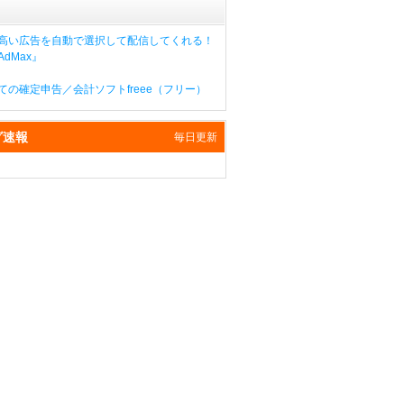
高い広告を自動で選択して配信してくれる！
dMax』
ての確定申告／会計ソフトfreee（フリー）
グ速報
毎日更新