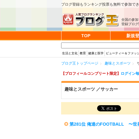
ブログ登録もランキング投票も無料で参加で
全国の参加
登録ブログ数
TOP
新規
生活と文化
教育
健康と医学
ビューティー＆ファッ
ブログ王トップページ
趣味とスポーツ
【プロフィールコンプリート限定】
ログイン毎
趣味とスポーツ ／サッカー
第281位 俺達のFOOTBALL 