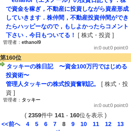
ethanol（エタノール）の投資日記です．株
で資金を稼ぎ，不動産に投資しながら資産形成
していきます．株仲間，不動産投資仲間ができ
たらハッピーなので，もしよかったらコメント
下さい．今日もついてる！
[ 株式・投資 ]
管理者：
ethanol9
in:0 out:0 point:0
第160位
タッキーの株日記 〜資金100万円ではじめる
投資術〜
管理人タッキーの株式投資奮戦記。
[ 株式・投
資 ]
管理者：
タッキー
in:0 out:0 point:0
(
2359
件中
141
-
160
位を表示 )
<<前へ
4
5
6
7
8
9
10
11
12
13