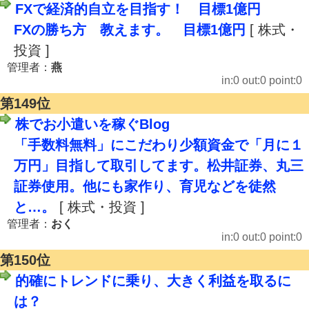
FXで経済的自立を目指す！ 目標1億円
FXの勝ち方 教えます。 目標1億円
[ 株式・
投資 ]
管理者：
燕
in:0 out:0 point:0
第149位
株でお小遣いを稼ぐBlog
「手数料無料」にこだわり少額資金で「月に１
万円」目指して取引してます。松井証券、丸三
証券使用。他にも家作り、育児などを徒然
と…。
[ 株式・投資 ]
管理者：
おく
in:0 out:0 point:0
第150位
的確にトレンドに乗り、大きく利益を取るに
は？