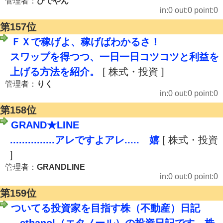
管理者：
ひでやん
in:0 out:0 point:0
第157位
ＦＸで稼げよ、稼げばわかるさ！
スワップを得つつ、一日一日コツコツと利益を
上げる方法を紹介。
[ 株式・投資 ]
管理者：
りく
in:0 out:0 point:0
第158位
GRAND★LINE
...............アレですよアレ..... 嬉
[ 株式・投資
]
管理者：
GRANDLINE
in:0 out:0 point:0
第159位
ついてる投資家を目指す株（不動産）日記