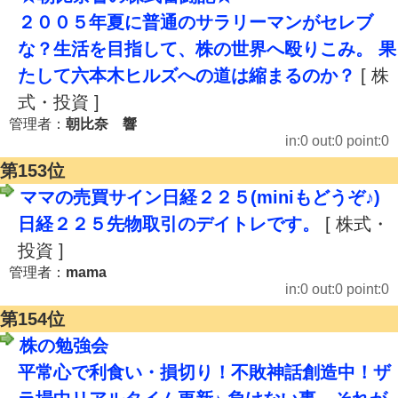
２００５年夏に普通のサラリーマンがセレブ
な？生活を目指して、株の世界へ殴りこみ。 果
たして六本木ヒルズへの道は縮まるのか？
[ 株
式・投資 ]
管理者：
朝比奈 響
in:0 out:0 point:0
第153位
ママの売買サイン日経２２５(miniもどうぞ♪)
日経２２５先物取引のデイトレです。
[ 株式・
投資 ]
管理者：
mama
in:0 out:0 point:0
第154位
株の勉強会
平常心で利食い・損切り！不敗神話創造中！ザ