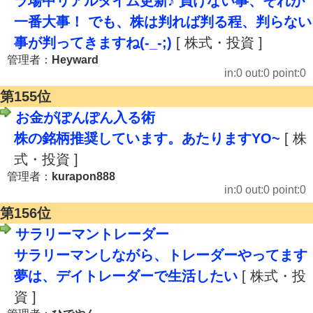
ラ場中リアルタイム更新♪ 負けない事、それが
一番大事！ でも、株は判れば判る程、判らない
事が判ってきますね(-_-;)
[ 株式・投資 ]
管理者：
Heyward
in:0 out:0 point:0
第155位
お金がぽんぽん入る術
株の銘柄推奨しています。あたりますYO~
[ 株
式・投資 ]
管理者：
kurapon888
in:0 out:0 point:0
第156位
サラリーマントレーダー
サラリーマンしながら、トレーダーやってます
夢は、デイトレーダーで生活したい
[ 株式・投
資 ]