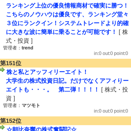
ランキング上位の優良情報商材で確実に勝つ！
こちらのノウハウは優良です、ランキング堂々
３位にランクイン！システムトレードより的確
に大きな波に簡単に乗ることが可能です！
[ 株
式・投資 ]
管理者：
trend
in:0 out:0 point:0
第151位
株と私とアッフィリーエイト！
大学生の株式投資日記。だけでなくアフィりー
エイトも・・・。 第二弾！！！！
[ 株式・投
資 ]
管理者：
マツモト
in:0 out:0 point:0
第152位
☆朝比奈響の株式奮闘記☆