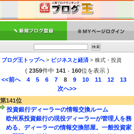
ブログ王トップへ
>
ビジネスと経済
> 株式・投資
(
2359
件中
141
-
160
位を表示 )
<<前へ
4
5
6
7
8
9
10
11
12
13
次へ>>
第141位
投資銀行ディーラーの情報交換ルーム
欧州系投資銀行の現役ディーラーが管理人を務
める、ディーラーの情報交換部屋。一般投資家