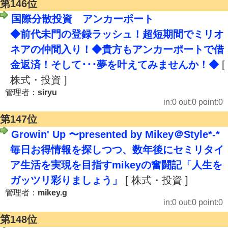
第146位
国際分散投資 アンカーポート
◆前代未門の登録ラッシュ！超短期間でミリオ
ネアの仲間入り！◆貴方もアンカーポートで借
金返済！そして･･･夢を叶えてみませんか！◆
[
株式・投資 ]
管理者：
siryu
in:0 out:0 point:0
第147位
Growin' Up 〜presented by Mikey＠Style*-*
毎日お得情報を探しつつ、数年後にセミリタイ
ア生活を実現を目指すmikeyの奮闘記「人生を
ガッツリ彩りましょう」
[ 株式・投資 ]
管理者：
mikey.g
in:0 out:0 point:0
第148位