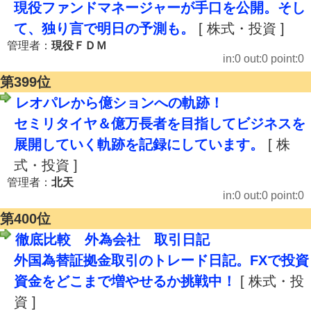
現役ファンドマネージャーが手口を公開。そし
て、独り言で明日の予測も。
[ 株式・投資 ]
管理者：
現役ＦＤＭ
in:0 out:0 point:0
第399位
レオパレから億ションへの軌跡！
セミリタイヤ＆億万長者を目指してビジネスを
展開していく軌跡を記録にしています。
[ 株
式・投資 ]
管理者：
北天
in:0 out:0 point:0
第400位
徹底比較 外為会社 取引日記
外国為替証拠金取引のトレード日記。FXで投資
資金をどこまで増やせるか挑戦中！
[ 株式・投
資 ]