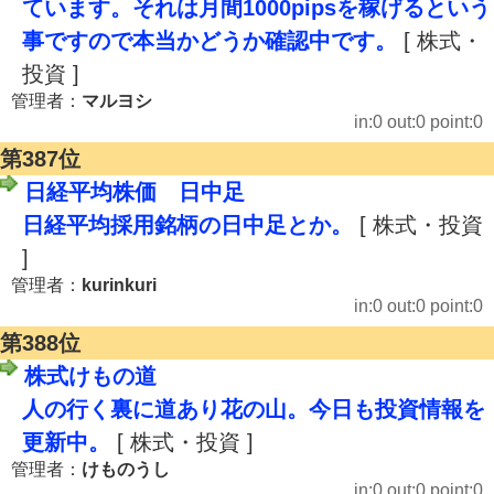
ています。それは月間1000pipsを稼げるという
事ですので本当かどうか確認中です。
[ 株式・
投資 ]
管理者：
マルヨシ
in:0 out:0 point:0
第387位
日経平均株価 日中足
日経平均採用銘柄の日中足とか。
[ 株式・投資
]
管理者：
kurinkuri
in:0 out:0 point:0
第388位
株式けもの道
人の行く裏に道あり花の山。今日も投資情報を
更新中。
[ 株式・投資 ]
管理者：
けものうし
in:0 out:0 point:0