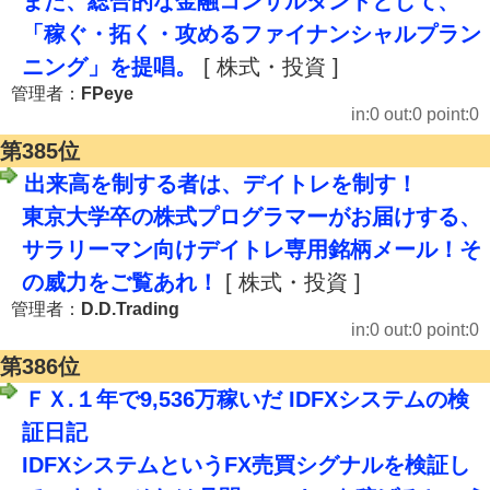
また、総合的な金融コンサルタントとして、
「稼ぐ・拓く・攻めるファイナンシャルプラン
ニング」を提唱。
[ 株式・投資 ]
管理者：
FPeye
in:0 out:0 point:0
第385位
出来高を制する者は、デイトレを制す！
東京大学卒の株式プログラマーがお届けする、
サラリーマン向けデイトレ専用銘柄メール！そ
の威力をご覧あれ！
[ 株式・投資 ]
管理者：
D.D.Trading
in:0 out:0 point:0
第386位
ＦＸ.１年で9,536万稼いだ IDFXシステムの検
証日記
IDFXシステムというFX売買シグナルを検証し