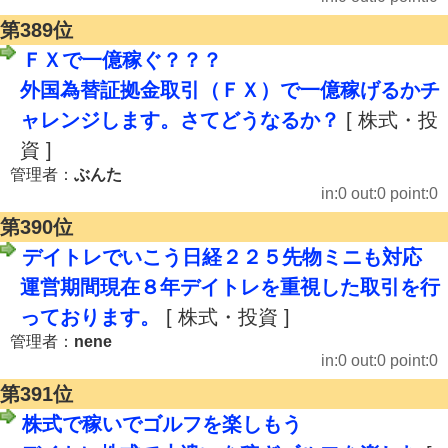
第389位
ＦＸで一億稼ぐ？？？
外国為替証拠金取引（ＦＸ）で一億稼げるかチ
ャレンジします。さてどうなるか？
[ 株式・投
資 ]
管理者：
ぶんた
in:0 out:0 point:0
第390位
デイトレでいこう日経２２５先物ミニも対応
運営期間現在８年デイトレを重視した取引を行
っております。
[ 株式・投資 ]
管理者：
nene
in:0 out:0 point:0
第391位
株式で稼いでゴルフを楽しもう