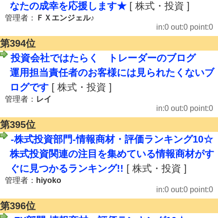
なたの成幸を応援します★
[ 株式・投資 ]
管理者：
ＦＸエンジェル♪
in:0 out:0 point:0
第394位
投資会社ではたらく トレーダーのブログ
運用担当責任者のお客様には見られたくないブ
ログです
[ 株式・投資 ]
管理者：
レイ
in:0 out:0 point:0
第395位
-株式投資部門-情報商材・評価ランキング10☆
株式投資関連の注目を集めている情報商材がす
ぐに見つかるランキング!!
[ 株式・投資 ]
管理者：
hiyoko
in:0 out:0 point:0
第396位