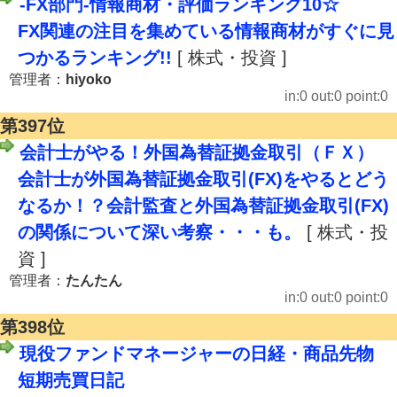
-FX部門-情報商材・評価ランキング10☆
FX関連の注目を集めている情報商材がすぐに見
つかるランキング!!
[ 株式・投資 ]
管理者：
hiyoko
in:0 out:0 point:0
第397位
会計士がやる！外国為替証拠金取引（ＦＸ）
会計士が外国為替証拠金取引(FX)をやるとどう
なるか！？会計監査と外国為替証拠金取引(FX)
の関係について深い考察・・・も。
[ 株式・投
資 ]
管理者：
たんたん
in:0 out:0 point:0
第398位
現役ファンドマネージャーの日経・商品先物
短期売買日記