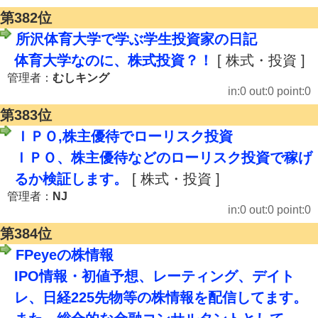
第382位
所沢体育大学で学ぶ学生投資家の日記
体育大学なのに、株式投資？！
[ 株式・投資 ]
管理者：
むしキング
in:0 out:0 point:0
第383位
ＩＰＯ,株主優待でローリスク投資
ＩＰＯ、株主優待などのローリスク投資で稼げ
るか検証します。
[ 株式・投資 ]
管理者：
NJ
in:0 out:0 point:0
第384位
FPeyeの株情報
IPO情報・初値予想、レーティング、デイト
レ、日経225先物等の株情報を配信してます。