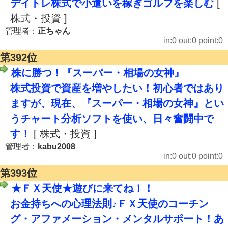
デイトレ株式で小遣いを稼ぎゴルフを楽しむ
[
株式・投資 ]
管理者：
正ちゃん
in:0 out:0 point:0
第392位
株に勝つ！『スーパー・相場の女神』
株式投資で資産を増やしたい！初心者ではあり
ますが、現在、『スーパー・相場の女神』とい
うチャート分析ソフトを使い、日々奮闘中で
す！
[ 株式・投資 ]
管理者：
kabu2008
in:0 out:0 point:0
第393位
★ＦＸ天使★遊びに来てね！！
お金持ちへの心理法則♪ＦＸ天使のコーチン
グ・アファメーション・メンタルサポート！あ