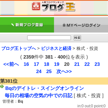
ブログ王トップへ
>
ビジネスと経済
> 株式・投資
(
2359
件中
381
-
400
位を表示 )
<<前へ
16
17
18
19
20
21
22
23
24
25
次へ>>
第381位
Bqのデイトレ・スイングオンライン
毎日の相場の空気の中での日記
[ 株式・投資 ]
管理者：
Bq
in:0 out:0 point:0