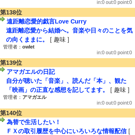
in:0 out:0 point:0
第138位
遠距離恋愛的戯言Love Curry
遠距離恋愛から結婚へ。音楽や日々のことを気
の向くままに。
[ 趣味 ]
管理者：
owlet
in:0 out:0 point:0
第139位
アマガエルの日記
自分が聴いた「音楽」、読んだ「本」、観た
「映画」の正直な感想を記してます。
[ 趣味 ]
管理者：
アマガエル
in:0 out:0 point:0
第140位
為替で生活したい！
ＦＸの取引履歴を中心にいろいろな情報配信
[