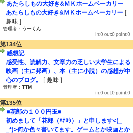
あたらしもの大好き&ＭＫホームベーカリー
あたらしもの大好き&ＭＫホームベーカリー
[
趣味 ]
管理者：
うーくん
in:0 out:0 point:0
第134位
感想記
感受性、読解力、文章力の乏しい大学生による
映画（主に邦画）、本（主に小説）の感想が中
心のブログ。
[ 趣味 ]
管理者：
TTM
in:0 out:0 point:0
第135位
■花郎の１００円玉■
初めまして「花郎（ﾊﾅﾛｳ）」と申します<(_
_*)>何か色々書いてます。ゲームとか映画とか