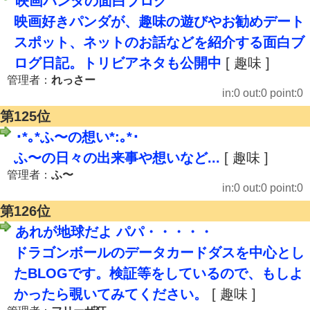
映画パンダの面白ブログ
映画好きパンダが、趣味の遊びやお勧めデート
スポット、ネットのお話などを紹介する面白ブ
ログ日記。トリビアネタも公開中
[ 趣味 ]
管理者：
れっさー
in:0 out:0 point:0
第125位
･*｡*ふ〜の想い*:｡*･
ふ〜の日々の出来事や想いなど...
[ 趣味 ]
管理者：
ふ〜
in:0 out:0 point:0
第126位
あれが地球だよ パパ・・・・・
ドラゴンボールのデータカードダスを中心とし
たBLOGです。検証等をしているので、もしよ
かったら覗いてみてください。
[ 趣味 ]