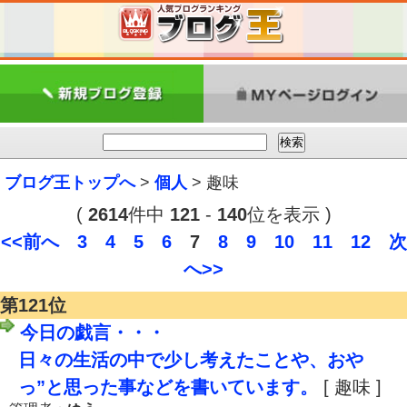
ブログ王トップへ
>
個人
> 趣味
(
2614
件中
121
-
140
位を表示 )
<<前へ
3
4
5
6
7
8
9
10
11
12
次
へ>>
第121位
今日の戯言・・・
日々の生活の中で少し考えたことや、おや
っ”と思った事などを書いています。
[ 趣味 ]