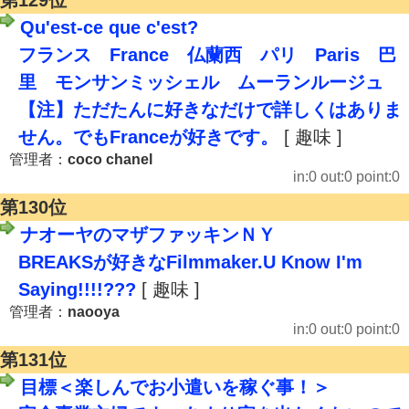
第129位
Qu'est-ce que c'est?
フランス France 仏蘭西 パリ Paris 巴
里 モンサンミッシェル ムーランルージュ
【注】ただたんに好きなだけで詳しくはありま
せん。でもFranceが好きです。
[ 趣味 ]
管理者：
coco chanel
in:0 out:0 point:0
第130位
ナオーヤのマザファッキンＮＹ
BREAKSが好きなFilmmaker.U Know I'm
Saying!!!!???
[ 趣味 ]
管理者：
naooya
in:0 out:0 point:0
第131位
目標＜楽しんでお小遣いを稼ぐ事！＞