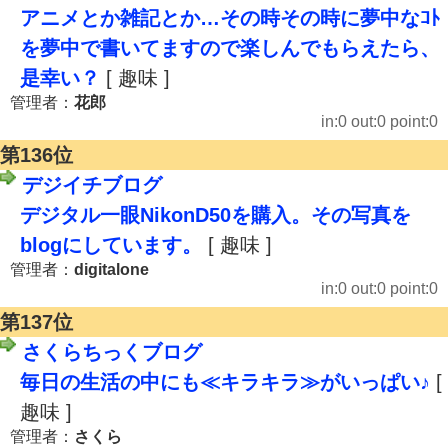
アニメとか雑記とか…その時その時に夢中なｺﾄ
を夢中で書いてますので楽しんでもらえたら、
是幸い？
[ 趣味 ]
管理者：
花郎
in:0 out:0 point:0
第136位
デジイチブログ
デジタル一眼NikonD50を購入。その写真を
blogにしています。
[ 趣味 ]
管理者：
digitalone
in:0 out:0 point:0
第137位
さくらちっくブログ
毎日の生活の中にも≪キラキラ≫がいっぱい♪
[
趣味 ]
管理者：
さくら