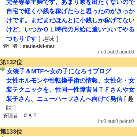
完全専業主婦です。あまり家を出たくないので
自宅で軽く小銭を稼げたらと思ったのがきっか
けです。まだまだほんとに小銭しか稼げてない
けど、いつかＯＬ時代の月給に追いついてやる
つもりです
[ 趣味 ]
管理者：
maria-del-mar
in:0 out:0 point:0
第132位
女装子＆MTF〜女の子になろうブログ
女性ホルモンや性転換手術の情報、女性化・女
装テクニックを、性同一性障害ＭＴＦさんや女
装子さん、ニューハーフさんへ向けて発信
[ 趣
味 ]
管理者：
ＣＡＴ
in:0 out:0 point:0
第133位