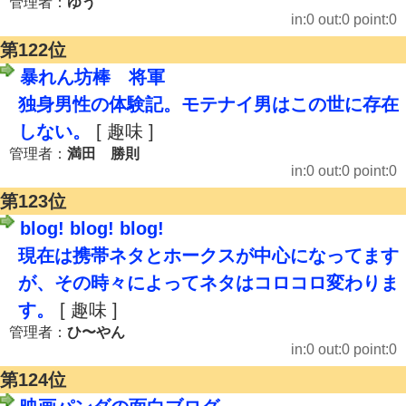
管理者：
ゆう
in:0 out:0 point:0
第122位
暴れん坊棒 将軍
独身男性の体験記。モテナイ男はこの世に存在
しない。
[ 趣味 ]
管理者：
満田 勝則
in:0 out:0 point:0
第123位
blog! blog! blog!
現在は携帯ネタとホークスが中心になってます
が、その時々によってネタはコロコロ変わりま
す。
[ 趣味 ]
管理者：
ひ〜やん
in:0 out:0 point:0
第124位