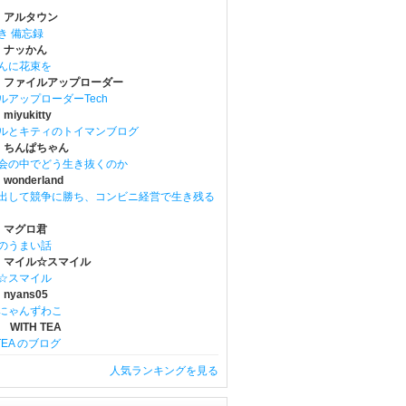
 アルタウン
き 備忘録
 ナッかん
んに花束を
 ファイルアップローダー
ルアップローダーTech
iyukitty
ルとキティのトイマンブログ
 ちんぱちゃん
会の中でどう生き抜くのか
onderland
出して競争に勝ち、コンビニ経営で生き残る
 マグロ君
のうまい話
 マイル☆スマイル
☆スマイル
nyans05
にゃんずわこ
 WITH TEA
 TEA のブログ
人気ランキングを見る