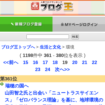
ブログ王トップへ
>
生活と文化
> 環境
(
1198
件中
361
-
380
位を表示 )
<<前へ
15
16
17
18
19
20
21
22
23
24
次へ>>
第361位
瑞穂の国へ
山田智之氏と出会い「ニュートラスサイエン
ス」「ゼロバランス理論」を基に、地球環境の