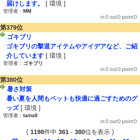
届けします。
[ 環境 ]
管理者：
MM
in:0 out:0 point:0
第379位
ゴキブリ
ゴキブリの撃退アイテムやアイデアなど、ご紹
介しています
[ 環境 ]
管理者：
ゴキブリ
in:0 out:0 point:0
第380位
暑さ対策
暑い夏を人間もペットも快適に過ごすためのグ
ッズ
[ 環境 ]
管理者：
tama9
in:0 out:0 point:0
(
1198
件中
361
-
380
位を表示 )