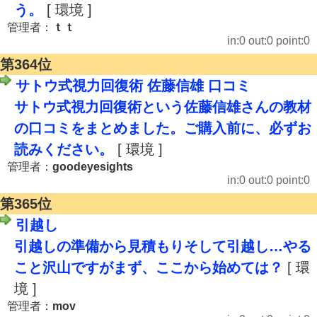
う。
[ 環境 ]
管理者：
ｔｔ
in:0 out:0 point:0
第364位
サトウ式視力回復術 佐藤信雄 口コミ
サトウ式視力回復術という佐藤信雄さんの教材
の口コミをまとめました。ご購入前に、必ずお
読みください。
[ 環境 ]
管理者：
goodeyesights
in:0 out:0 point:0
第365位
引越し
引越しの準備から見積もりそして引越し…やる
こと沢山ですがまず、ここから始めては？
[ 環
境 ]
管理者：
mov