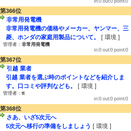
in:0 out:0 point:0
第366位
非常用発電機
非常用発電機の価格やメーカー、ヤンマー、三
菱、ホンダの家庭用製品について。
[ 環境 ]
管理者：
非常用発電機
in:0 out:0 point:0
第367位
引越 業者
引越 業者を選ぶ時のポイントなどを紹介しま
す。口コミや評判なども。
[ 環境 ]
管理者：
tt
in:0 out:0 point:0
第368位
さあ、いざ5次元へ
5次元へ移行の準備をしましょう
[ 環境 ]