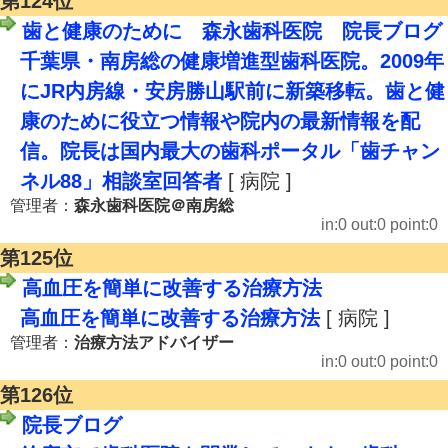
第124位
歯と健康のために 森永歯科医院 院長ブログ
千葉県・南房総の健康増進型歯科医院。2009年
にJR内房線・安房勝山駅前に新築移転。歯と健
康のために役立つ情報や院内の最新情報を配
信。院長は国内最大の歯科ポータル「歯チャン
ネル88」相談室回答者
[ 病院 ]
管理者：
森永歯科医院＠南房総
in:0 out:0 point:0
第125位
高血圧を簡単に改善する治療方法
高血圧を簡単に改善する治療方法
[ 病院 ]
管理者：
治療方法アドバイザー
in:0 out:0 point:0
第126位
院長ブログ