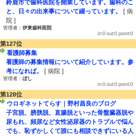
鈴鹿市で歯科医院を開業しています。歯科のこ
と、日々の出来事について綴っています。
[ 病
院 ]
管理者：
伊東歯科医院
in:0 out:0 point:0
第127位
看護師募集
看護師の募集情報について紹介しています。参
考になれば。
[ 病院 ]
管理者：
ぼし
in:0 out:0 point:0
第128位
ウロギネットてらす｜野村昌良のブログ
子宮脱、膀胱脱、直腸脱といった骨盤臓器脱や
尿もれ、頻尿など女性泌尿器のトラブルで悩ん
でも、恥ずかしくて誰にも相談できずにいる人