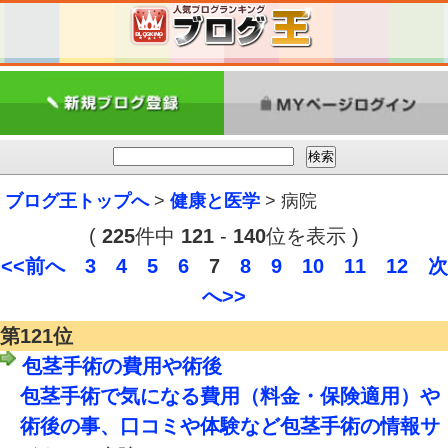
ブログ王トップへ
>
健康と医学
> 病院
(
225
件中
121
-
140
位を表示 )
<<前へ
3
4
5
6
7
8
9
10
11
12
次
へ>>
第121位
包茎手術の費用や術後
包茎手術で気になる費用（料金・保険適用）や
術後の事、口コミや体験など包茎手術の情報サ