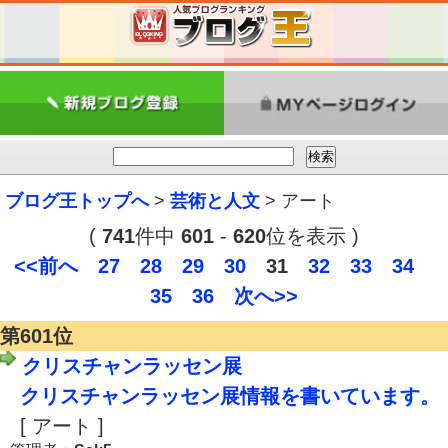
ブログ王トップへ
>
芸術と人文
> アート
(
741
件中
601
-
620
位を表示 )
<<前へ
27
28
29
30
31
32
33
34
35
36
次へ>>
第601位
クリスチャンラッセン展
クリスチャンラッセン展情報を書いています。
[ アート ]