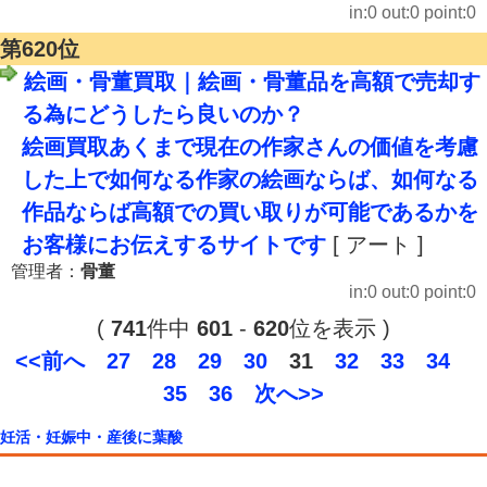
in:0 out:0 point:0
第620位
絵画・骨董買取｜絵画・骨董品を高額で売却す
る為にどうしたら良いのか？
絵画買取あくまで現在の作家さんの価値を考慮
した上で如何なる作家の絵画ならば、如何なる
作品ならば高額での買い取りが可能であるかを
お客様にお伝えするサイトです
[ アート ]
管理者：
骨董
in:0 out:0 point:0
(
741
件中
601
-
620
位を表示 )
<<前へ
27
28
29
30
31
32
33
34
35
36
次へ>>
妊活・妊娠中・産後に葉酸