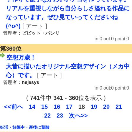
リアルを重視しながら自分らしさ溢れる作品に
なっています。ぜひ見ていってくださいね
(^o^)
[ アート ]
管理者：
ビビット・バンリ
in:0 out:0 point:0
第360位
空想万歳！
大昔に描いたオリジナル空想デザイン（メカ中
心）です。
[ アート ]
管理者：
nejesys
in:0 out:0 point:0
(
741
件中
341
-
360
位を表示 )
<<前へ
14
15
16
17
18
19
20
21
22
23
次へ>>
妊活・妊娠中・産後に葉酸