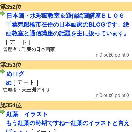
第352位
日本画・水彩画教室＆通信絵画講座ＢＬＯＧ
千葉県船橋市在住の日本画家のBLOGです。絵
画教室と通信講座の話題を主に扱っています。
[ アート ]
管理者：
千葉の日本画家
in:0 out:0 point:0
第353位
ぬログ
ぬ
[ アート ]
管理者：
天王洲アイリ
in:0 out:0 point:0
第354位
紅葉 イラスト
もう紅葉の時期ですね〜紅葉のイラストと言え
ば・・・
[ アート ]