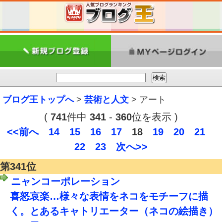
ブログ王トップへ
>
芸術と人文
> アート
(
741
件中
341
-
360
位を表示 )
<<前へ
14
15
16
17
18
19
20
21
22
23
次へ>>
第341位
ニャンコーポレーション
喜怒哀楽…様々な表情をネコをモチーフに描
く。とあるキャトリエーター（ネコの絵描き）