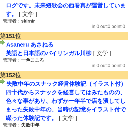
ログです。未来短歌会の西巻真が運営していま
す。
[ 文学 ]
管理者：
skirnir
in:0 out:0 point:0
第151位
Asaneru あさねる
英語と日本語のバイリンガル川柳
[ 文学 ]
管理者：
一色こころ
in:0 out:0 point:0
第152位
失敗中年のスナック経営体験記（イラスト付）
四十代からスナックを経営してはみたものの、
色々な事があり、わずか一年半で店を潰してし
まった失敗中年の、当時の記憶をイラスト付で
綴った体験記です。
[ 文学 ]
管理者：
失敗中年