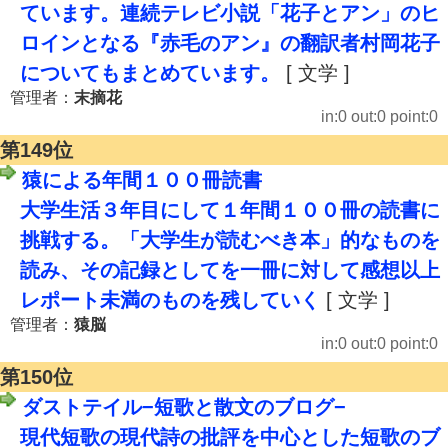
ています。連続テレビ小説「花子とアン」のヒ
ロインとなる『赤毛のアン』の翻訳者村岡花子
についてもまとめています。
[ 文学 ]
管理者：
末摘花
in:0 out:0 point:0
第149位
猿による年間１００冊読書
大学生活３年目にして１年間１００冊の読書に
挑戦する。「大学生が読むべき本」的なものを
読み、その記録としてを一冊に対して感想以上
レポート未満のものを残していく
[ 文学 ]
管理者：
猿脳
in:0 out:0 point:0
第150位
ダストテイル−短歌と散文のブログ−
現代短歌の現代詩の批評を中心とした短歌のブ