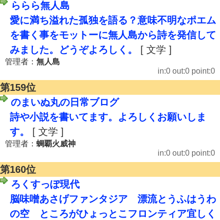
ららら無人島
愛に満ち溢れた孤独を語る？意味不明なポエム
を書く事をモットーに無人島から詩を発信して
みました。どうぞよろしく。
[ 文学 ]
管理者：
無人島
in:0 out:0 point:0
第159位
のまいぬ丸の日常ブログ
詩や小説を書いてます。よろしくお願いしま
す。
[ 文学 ]
管理者：
蜩覇火威神
in:0 out:0 point:0
第160位
ろくすっぽ現代
脳味噌あさげファンタジア 漂流とうふはうわ
の空 ところがひょっとこフロンティア宜しく