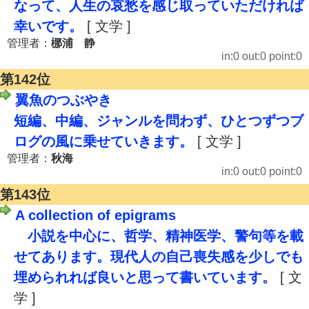
なって、人生の哀愁を感じ取っていただければ
幸いです。
[ 文学 ]
管理者：
梛浦 静
in:0 out:0 point:0
第142位
翼魚のつぶやき
短編、中編、ジャンルを問わず、ひとつずつブ
ログの風に乗せていきます。
[ 文学 ]
管理者：
秋海
in:0 out:0 point:0
第143位
A collection of epigrams
小説を中心に、哲学、精神医学、警句等を載
せてあります。現代人の自己喪失感を少しでも
埋められれば良いと思って書いています。
[ 文
学 ]