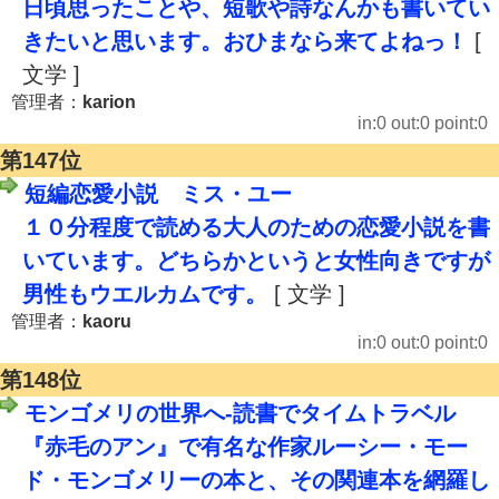
日頃思ったことや、短歌や詩なんかも書いてい
きたいと思います。おひまなら来てよねっ！
[
文学 ]
管理者：
karion
in:0 out:0 point:0
第147位
短編恋愛小説 ミス・ユー
１０分程度で読める大人のための恋愛小説を書
いています。どちらかというと女性向きですが
男性もウエルカムです。
[ 文学 ]
管理者：
kaoru
in:0 out:0 point:0
第148位
モンゴメリの世界へ-読書でタイムトラベル
『赤毛のアン』で有名な作家ルーシー・モー
ド・モンゴメリーの本と、その関連本を網羅し