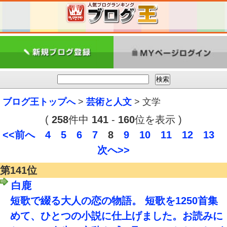
ブログ王トップへ
>
芸術と人文
> 文学
(
258
件中
141
-
160
位を表示 )
<<前へ
4
5
6
7
8
9
10
11
12
13
次へ>>
第141位
白鹿
短歌で綴る大人の恋の物語。 短歌を1250首集
めて、ひとつの小説に仕上げました。お読みに