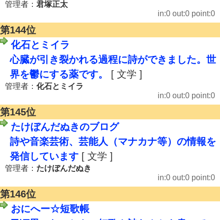
管理者：
君塚正太
in:0 out:0 point:0
第144位
化石とミイラ
心臓が引き裂かれる過程に詩ができました。世
界を鬱にする薬です。
[ 文学 ]
管理者：
化石とミイラ
in:0 out:0 point:0
第145位
たけぼんだぬきのブログ
詩や音楽芸術、芸能人（マナカナ等）の情報を
発信しています
[ 文学 ]
管理者：
たけぼんだぬき
in:0 out:0 point:0
第146位
おにへー☆短歌帳