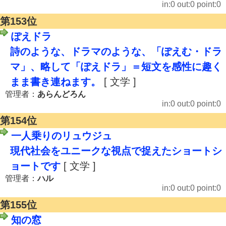
in:0 out:0 point:0
第153位
ぽえドラ
詩のような、ドラマのような、「ぽえむ・ドラ
マ」、略して「ぽえドラ」＝短文を感性に趣く
まま書き連ねます。
[ 文学 ]
管理者：
あらんどろん
in:0 out:0 point:0
第154位
一人乗りのリュウジュ
現代社会をユニークな視点で捉えたショートシ
ョートです
[ 文学 ]
管理者：
ハル
in:0 out:0 point:0
第155位
知の窓