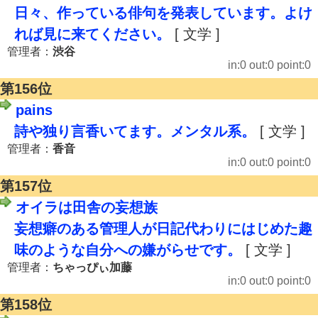
日々、作っている俳句を発表しています。よけ
れば見に来てください。
[ 文学 ]
管理者：
渋谷
in:0 out:0 point:0
第156位
pains
詩や独り言香いてます。メンタル系。
[ 文学 ]
管理者：
香音
in:0 out:0 point:0
第157位
オイラは田舎の妄想族
妄想癖のある管理人が日記代わりにはじめた趣
味のような自分への嫌がらせです。
[ 文学 ]
管理者：
ちゃっぴぃ加藤
in:0 out:0 point:0
第158位