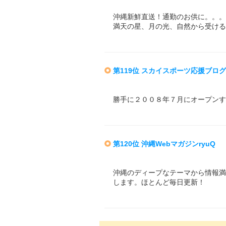
沖縄新鮮直送！通勤のお供に。。。
満天の星、月の光、自然から受ける
第119位 スカイスポーツ応援ブロ
勝手に２００８年７月にオープンす
第120位 沖縄WebマガジンryuQ
沖縄のディープなテーマから情報満
します。ほとんど毎日更新！