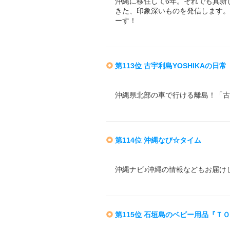
沖縄に移住して6年。それでも真新
きた、印象深いものを発信します。
ーす！
第113位 古宇利島YOSHIKAの日常
沖縄県北部の車で行ける離島！「古
第114位 沖縄なび☆タイム
沖縄ナビ♪沖縄の情報などもお届け
第115位 石垣島のベビー用品『Ｔ