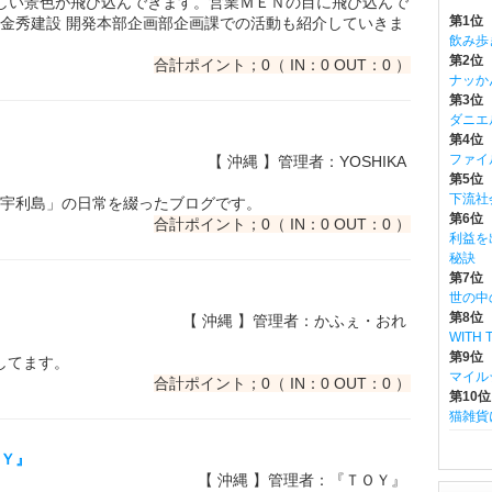
しい景色が飛び込んできます。営業ＭＥＮの目に飛び込んで
第1位
金秀建設 開発本部企画部企画課での活動も紹介していきま
飲み歩
第2位
合計ポイント；0（ IN：0 OUT：0 ）
ナッか
第3位 m
ダニエ
第4位
ファイ
【 沖縄 】管理者：YOSHIKA
第5位
下流社
宇利島」の日常を綴ったブログです。
第6位 w
合計ポイント；0（ IN：0 OUT：0 ）
利益を
秘訣
第7位
世の中
第8位 
【 沖縄 】管理者：かふぇ・おれ
WITH
第9位
してます。
マイル
合計ポイント；0（ IN：0 OUT：0 ）
第10位
猫雑貨
ＯＹ』
【 沖縄 】管理者：『ＴＯＹ』