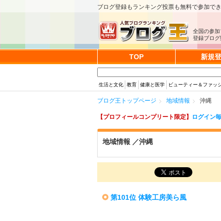
ブログ登録もランキング投票も無料で参加で
全国の参加
登録ブログ数
TOP
新規
生活と文化
教育
健康と医学
ビューティー＆ファッ
ブログ王トップページ
地域情報
沖縄
【プロフィールコンプリート限定】
ログイン毎
地域情報 ／沖縄
第101位 体験工房美ら風