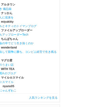
 アルタウン
き 備忘録
 ナッかん
んに花束を
iyukitty
ルとキティのトイマンブログ
 ファイルアップローダー
ルアップローダーTech
 ちんぱちゃん
会の中でどう生き抜くのか
onderland
出して競争に勝ち、コンビニ経営で生き残る
 マグロ君
のうまい話
WITH TEA
 TEA のブログ
 マイル☆スマイル
☆スマイル
 nyans05
にゃんずわこ
人気ランキングを見る