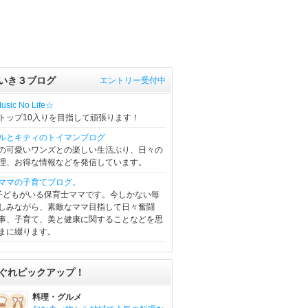
いき３ブログ
エントリー受付中
sic No Life☆
トップ10入りを目指して頑張ります！
ルとキティのトイマンブログ
の可愛いワンズとの楽しい生活ぶり、日々の
理、お得な情報などを発信しています。
ママの子育てブログ。
子どもがいる保育士ママです。今しかない毎
しみながら、素敵なママ目指して日々奮闘
事、子育て、美と健康に関することなどを思
まに綴ります。
ぐれピックアップ！
料理・グルメ