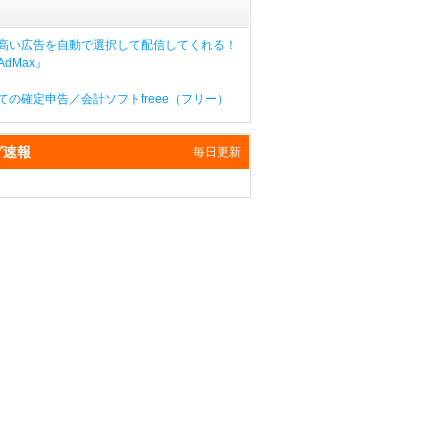
高い広告を自動で選択して配信してくれる！
dMax』
ての確定申告／会計ソフトfreee（フリー）
グ速報
毎日更新