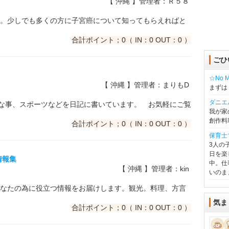
【 沖縄 】管理者：Ｒ５８
。少しでも多くの方に子宮癌について知ってもらえればと
合計ポイント；0（ IN：0 OUT：0 ）
ごひ
☆No Mu
【 沖縄 】管理者：まりもD
まずは
ダニエ
的な事、スポーツなどを日記に書いています。 お気軽にご覧
我が家
創作料
合計ポイント；0（ IN：0 OUT：0 ）
保育士
3人の
日を楽
情報集
中。仕
【 沖縄 】管理者：kin
いのま
なたの為に役立つ情報をお届けします。観光。料理、方言
気ま
合計ポイント；0（ IN：0 OUT：0 ）