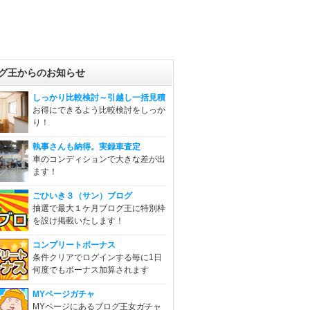
グ王からのお知らせ
しっかり比較検討～引越し一括見積
お得にできるよう比較検討をしっか
り！
執事さんも納得。実録車査定
車のコンディションで大きな差が出
ます！
ごひいき３（サン）ブログ
抽選で最大１ケ月ブログ王に特別枠
を設け掲載いたします！
コンプリートボーナス
条件クリアでログインする毎に1日
何度でもボーナス加算されます
MYページガチャ
MYページにあるブログ王女ガチャ