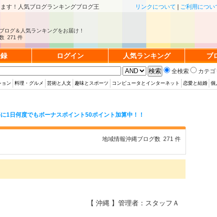
きます！人気ブログランキングブログ王
リンクについて
|
ご利用につい
ブログ＆人気ランキングをお届け！
 271 件
登録
ログイン
人気ランキング
ブ
全検索
カテゴ
ション
料理・グルメ
芸術と人文
趣味とスポーツ
コンピュータとインターネット
恋愛と結婚
個
に1日何度でもボーナスポイント50ポイント加算中！！
地域情報沖縄ブログ数 271 件
【 沖縄 】管理者：スタッフＡ