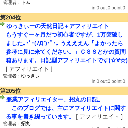
管理者：
トム
in:0 out:0 point:0
第204位
ゆっきぃーの天然日記＋アフィリエイト
もうすぐ一ヶ月だつ初心者ですが、1万突破し
ました｡･ﾟ･(ﾉД`)･ﾟ･｡ うえええん「よかったら
参考に見に来てください。」ＣＳＳとかの質問
箱あります。日記型アフィリエイトです(☆∀☆)
[ アフィリエイト ]
管理者：
ゆっきぃ
in:0 out:0 point:0
第205位
兼業アフィリエイター、招丸の日記。
このブログでは、主にアフィリエイトに関す
る事を書き綴っています。
[ アフィリエイト ]
管理者：
招丸