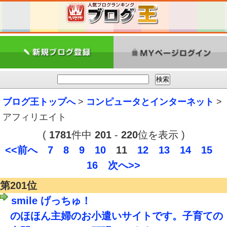
ブログ王トップへ
>
コンピュータとインターネット
>
アフィリエイト
(
1781
件中
201
-
220
位を表示 )
<<前へ
7
8
9
10
11
12
13
14
15
16
次へ>>
第201位
smile げっちゅ！
のほほん主婦のお小遣いサイトです。子育ての