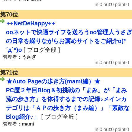
in:0 out:0 point:0
第70位
++NetDeHappy++
ooネットで快適ライフを送ろうoo管理人うさぎ
の日常を綴りながらお薦めサイトをご紹介o(*
´д`*)o
[ ブログ全般 ]
管理者：
うさぎ
in:0 out:0 point:0
第71位
★Auto Pageの歩き方(mami編）★
PC歴２年目Blog＆初挑戦の「まみ」が「まみ
流の歩き方」を体得するまでの記録♪メインカ
テゴリは「ＡＰの歩き方（まみ編）」「素敵な
Blog紹介♪」
[ ブログ全般 ]
管理者：
mami
in:0 out:0 point:0