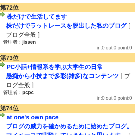
第72位
株だけで生活してます
株だけでラットレースを脱出した私のブログ
[
ブログ全般 ]
管理者：
jissen
in:0 out:0 point:0
第73位
PC小話+情報系を学ぶ大学生の日常
愚痴から小技まで多彩(雑多)なコンテンツ
[ ブ
ログ全般 ]
管理者：
pcpc
in:0 out:0 point:0
第74位
at one's own pace
ブログの威力を確かめるために始めたブログ。