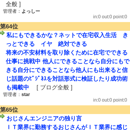
全般 ]
管理者：
よっしー
in:0 out:0 point:0
第64位
私にもできるかな？ネットで在宅収入生活 き
っとできる イヤ 絶対できる
将来の不安材料を取り除くために在宅でできる
仕事に挑戦中 他人にできることなら自分にもで
きる自分にできることなら他人にも出来ると信
じ話題のﾋﾞｼﾞﾈｽを対話形式に検証したり成功術
も掲載中
[ ブログ全般 ]
管理者：
star
in:0 out:0 point:0
第65位
おじさんエンジニアの独り言
ＩＴ業界に勤務するおじさんがＩＴ業界に感じ