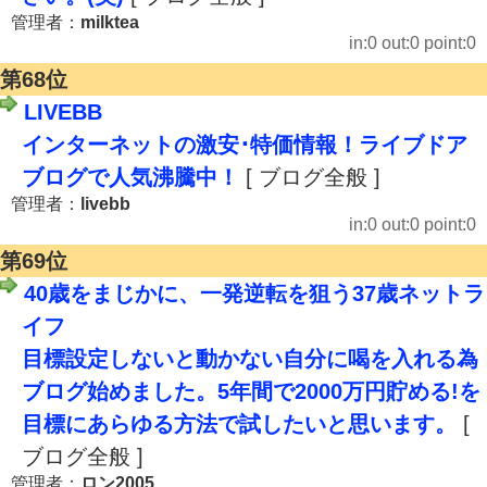
管理者：
milktea
in:0 out:0 point:0
第68位
LIVEBB
インターネットの激安･特価情報！ライブドア
ブログで人気沸騰中！
[ ブログ全般 ]
管理者：
livebb
in:0 out:0 point:0
第69位
40歳をまじかに、一発逆転を狙う37歳ネットラ
イフ
目標設定しないと動かない自分に喝を入れる為
ブログ始めました。5年間で2000万円貯める!を
目標にあらゆる方法で試したいと思います。
[
ブログ全般 ]
管理者：
ロン2005