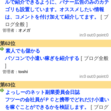
ルで紹介できるように、バナー広告のみのカテ
ゴリも設置しています。オススメしたい情報
は、コメントを付け加えて紹介してます。
[ ブ
ログ全般 ]
管理者：
オメガ
in:0 out:0 point:0
第62位
素人でも儲かる
パソコンで小遣い稼ぎを紹介する
[ ブログ全般
]
管理者：
toshi
in:0 out:0 point:0
第63位
よっしーのネット副業委員会日誌
フツーの会社員がＰＣと携帯でどれだけ小遣い
を稼ぐことができるかを検証します。
[ ブログ