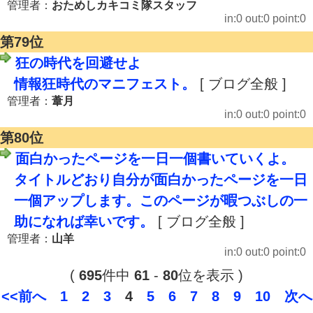
管理者：
おためしカキコミ隊スタッフ
in:0 out:0 point:0
第79位
狂の時代を回避せよ
情報狂時代のマニフェスト。
[ ブログ全般 ]
管理者：
葦月
in:0 out:0 point:0
第80位
面白かったページを一日一個書いていくよ。
タイトルどおり自分が面白かったページを一日
一個アップします。このページが暇つぶしの一
助になれば幸いです。
[ ブログ全般 ]
管理者：
山羊
in:0 out:0 point:0
(
695
件中
61
-
80
位を表示 )
<<前へ
1
2
3
4
5
6
7
8
9
10
次へ