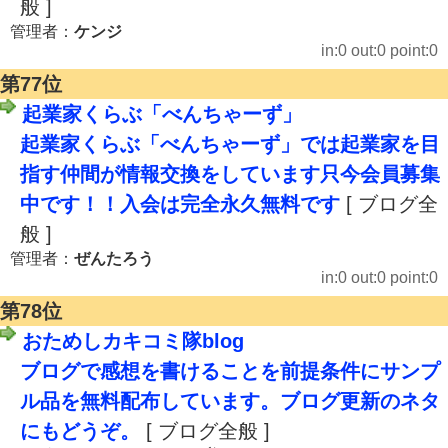
般 ]
管理者：
ケンジ
in:0 out:0 point:0
第77位
起業家くらぶ「べんちゃーず」
起業家くらぶ「べんちゃーず」では起業家を目
指す仲間が情報交換をしています只今会員募集
中です！！入会は完全永久無料です
[ ブログ全
般 ]
管理者：
ぜんたろう
in:0 out:0 point:0
第78位
おためしカキコミ隊blog
ブログで感想を書けることを前提条件にサンプ
ル品を無料配布しています。ブログ更新のネタ
にもどうぞ。
[ ブログ全般 ]