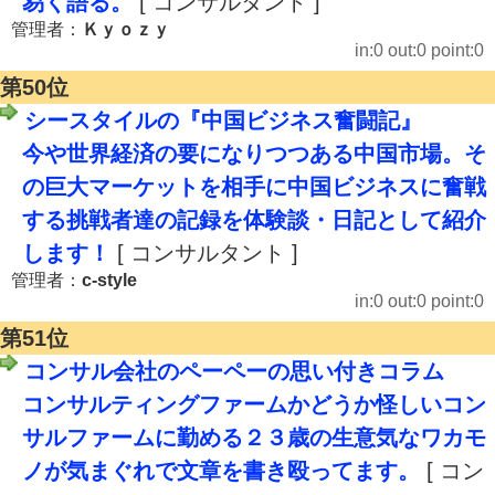
易く語る。
[ コンサルタント ]
管理者：
Ｋｙｏｚｙ
in:0 out:0 point:0
第50位
シースタイルの『中国ビジネス奮闘記』
今や世界経済の要になりつつある中国市場。そ
の巨大マーケットを相手に中国ビジネスに奮戦
する挑戦者達の記録を体験談・日記として紹介
します！
[ コンサルタント ]
管理者：
c-style
in:0 out:0 point:0
第51位
コンサル会社のペーペーの思い付きコラム
コンサルティングファームかどうか怪しいコン
サルファームに勤める２３歳の生意気なワカモ
ノが気まぐれで文章を書き殴ってます。
[ コン