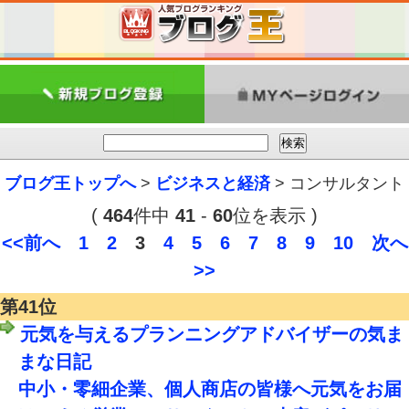
ブログ王トップへ
>
ビジネスと経済
> コンサルタント
(
464
件中
41
-
60
位を表示 )
<<前へ
1
2
3
4
5
6
7
8
9
10
次へ
>>
第41位
元気を与えるプランニングアドバイザーの気ま
まな日記
中小・零細企業、個人商店の皆様へ元気をお届