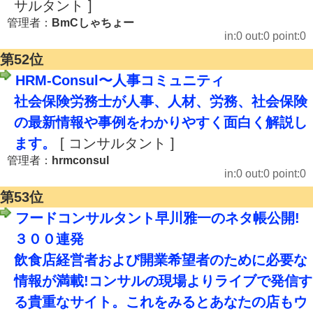
サルタント ]
管理者：
BmCしゃちょー
in:0 out:0 point:0
第52位
HRM-Consul〜人事コミュニティ
社会保険労務士が人事、人材、労務、社会保険
の最新情報や事例をわかりやすく面白く解説し
ます。
[ コンサルタント ]
管理者：
hrmconsul
in:0 out:0 point:0
第53位
フードコンサルタント早川雅一のネタ帳公開!
３００連発
飲食店経営者および開業希望者のために必要な
情報が満載!コンサルの現場よりライブで発信す
る貴重なサイト。これをみるとあなたの店もウ