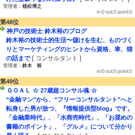
管理者：
植松博之
in:0 out:0 point:0
第48位
神戸の技術士 鈴木裕のブログ
鈴木裕の技術士的生活〜儲けを生む、ものづく
りとマーケティングのヒントから資格、車、猫
の話まで
[ コンサルタント ]
管理者：
鈴木 裕
in:0 out:0 point:0
第49位
ＧＯＡＬ ☆ 27歳超コンサル魂 ☆
“金融マン”から、“フリーコンサルタント”へと
転身した男が放つ、『情報提供型blog』です。
「金融業時代」、「水商売時代」、「お奨めの
書籍のポイント」、「グルメ」について分かり