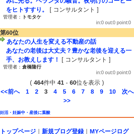
みに光る。ベランダの騒音。夜明けのコーヒー
をヒトすすり。
[ コンサルタント ]
管理者：
トモタケ
in:0 out:0 point:0
第60位
あなたの人生を変える不動産の話
あなたの老後は大丈夫？豊かな老後を迎える一
手、お教えします！
[ コンサルタント ]
管理者：
倉橋隆行
in:0 out:0 point:0
(
464
件中
41
-
60
位を表示 )
<<前へ
1
2
3
4
5
6
7
8
9
10
次へ
>>
妊活・妊娠中・産後に葉酸
トップページ
｜
新規ブログ登録
｜
MYページログ