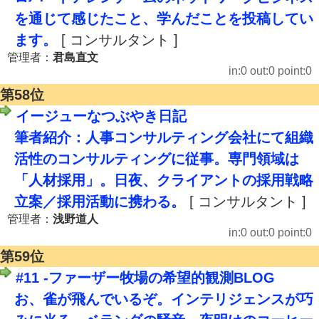
を通じて感じたこと、学んだことを投稿してい
ます。
[ コンサルタント ]
管理者：
君島直文
in:0 out:0 point:0
第58位
イージューなつぶやき日記
筆者紹介：人事コンサルティング会社にて組織
活性のコンサルティングに従事。専門領域は
「人材採用」。日夜、クライアントの採用戦略
立案／採用活動に携わる。
[ コンサルタント ]
管理者：
浅野道人
in:0 out:0 point:0
第59位
#11 -ファーザー牧場の希望的観測BLOG
お、雀が飛んでいるぞ。インテリジェンスが巧