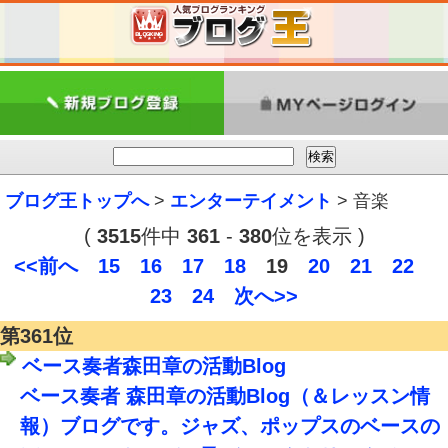
ブログ王トップへ
>
エンターテイメント
> 音楽
(
3515
件中
361
-
380
位を表示 )
<<前へ
15
16
17
18
19
20
21
22
23
24
次へ>>
第361位
ベース奏者森田章の活動Blog
ベース奏者 森田章の活動Blog（＆レッスン情
報）ブログです。ジャズ、ポップスのベースの