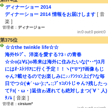
ディナーショー 2014
ディナーショー 2014 情報をお届けします
[ 音
楽 ]
管理者：
ディナージョー
in:0 out:0 point:0
第375位
☆☆the twinkle life☆☆
海外ｾﾚﾌﾞ、洋楽を愛する?3♀の青春
☆☆o(≧∀≦)o将来は海外に住みたいな(*･･*)3月
にはｵｰｽﾄﾗﾘｱに行く予定！！ヽ(*'0'*)ﾂ画像もじ
ゃん?載せるのでお楽しみに♪♪ﾃﾝｼｮﾝ上げ?な毎
日でつ☆(★´･ω･):;*｡:;ﾌﾞｯｺﾒﾝﾄじゃん?残したっ
てﾁｮ(・ω・)返信ゎ遅れても絶対しまつ(´∀｀人)
ﾀﾉﾑ
[ 音楽 ]
管理者：
cirsium*