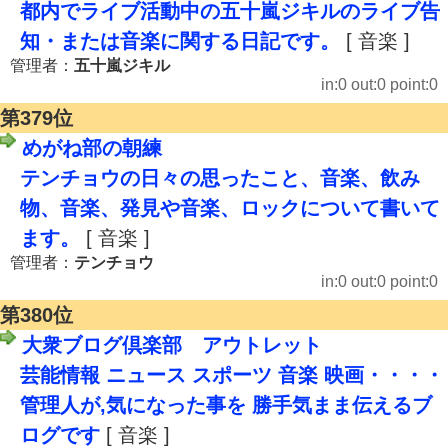
都内でライブ活動中の五十嵐ジキルのライブ告
知・または音楽に関する日記です。
[ 音楽 ]
管理者：
五十嵐ジキル
in:0 out:0 point:0
第379位
めがね部の朝練
テンチョウの日々の思ったこと、音楽、飲み
物、音楽、発見や音楽、ロックについて書いて
ます。
[ 音楽 ]
管理者：
テンチョウ
in:0 out:0 point:0
第380位
大衆ブログ倶楽部 アウトレット
芸能情報 ニュース スポーツ 音楽 映画・・・・
管理人が,気になった事を 勝手気まま伝えるブ
ログです
[ 音楽 ]