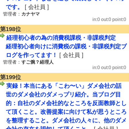
です。
[ 会社員 ]
管理者：
カナヤマ
in:0 out:0 point:0
第198位
経理初心者の為の消費税課税・非課税判定
経理初心者向けに消費税の課税・非課税判定ブ
ログを作ってます！
[ 会社員 ]
管理者：
すご腕？経理人
in:0 out:0 point:0
第199位
実録！本当にある「こわ〜い」ダメ会社の話
世のダメ会社のダメっプリ紹介。当ブログ目
的：自社のダメ会社的なところを反面教師とし
て頂くこと。改善提案に向けて私が思うところ
を整理すること。ダメ会社の人々に、他のダメ