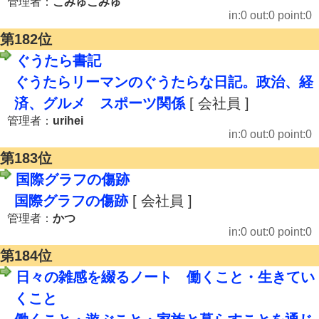
管理者：
こみゅこみゅ
in:0 out:0 point:0
第182位
ぐうたら書記
ぐうたらリーマンのぐうたらな日記。政治、経
済、グルメ スポーツ関係
[ 会社員 ]
管理者：
urihei
in:0 out:0 point:0
第183位
国際グラフの傷跡
国際グラフの傷跡
[ 会社員 ]
管理者：
かつ
in:0 out:0 point:0
第184位
日々の雑感を綴るノート 働くこと・生きてい
くこと