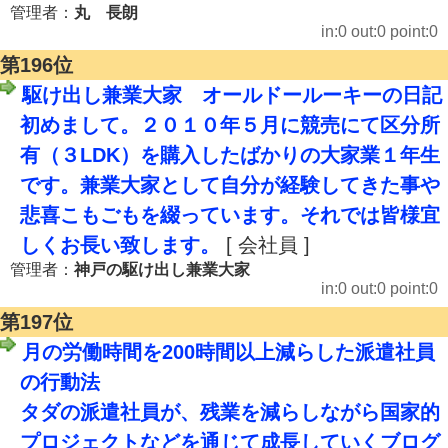
管理者：
丸 長朗
in:0 out:0 point:0
第196位
駆け出し兼業大家 オールドールーキーの日記
初めまして。２０１０年５月に競売にて区分所
有（３LDK）を購入したばかりの大家業１年生
です。兼業大家として自分が経験してきた事や
悲喜こもごもを綴っています。それでは皆様宜
しくお長い致します。
[ 会社員 ]
管理者：
神戸の駆け出し兼業大家
in:0 out:0 point:0
第197位
月の労働時間を200時間以上減らした派遣社員
の行動法
タダの派遣社員が、残業を減らしながら国家的
プロジェクトなどを通じて成長していくブログ