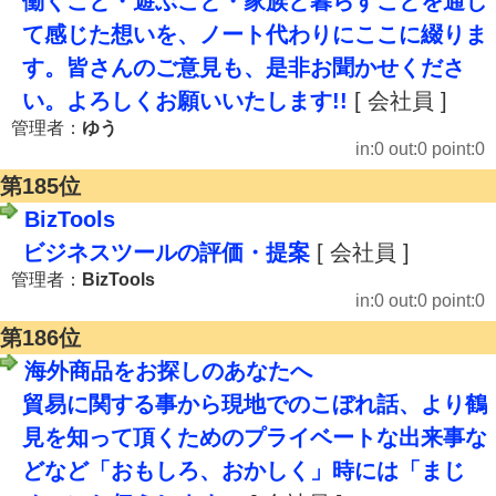
働くこと・遊ぶこと・家族と暮らすことを通じ
て感じた想いを、ノート代わりにここに綴りま
す。皆さんのご意見も、是非お聞かせくださ
い。よろしくお願いいたします!!
[ 会社員 ]
管理者：
ゆう
in:0 out:0 point:0
第185位
BizTools
ビジネスツールの評価・提案
[ 会社員 ]
管理者：
BizTools
in:0 out:0 point:0
第186位
海外商品をお探しのあなたへ
貿易に関する事から現地でのこぼれ話、より鶴
見を知って頂くためのプライベートな出来事な
どなど「おもしろ、おかしく」時には「まじ