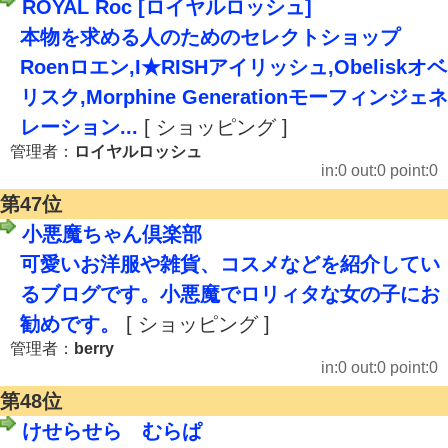
ROYAL Roc [ロイヤルロッシュ]
本物を求める人のためのセレクトショップ
Roenロエン,I★RISHアイリッシュ,Obeliskオベ
リスク,Morphine Generationモーフィンジェネ
レーション...
[ ショッピング ]
管理者：
ロイヤルロッシュ
in:0 out:0 point:0
第47位
小悪魔ちゃん倶楽部
可愛いお洋服や雑貨、コスメなどを紹介してい
るブログです。小悪魔でロリィタな女の子にお
勧めです。
[ ショッピング ]
管理者：
berry
in:0 out:0 point:0
第48位
けせらせら むらぱ