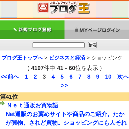
ブログ王トップへ
>
ビジネスと経済
> ショッピング
(
4107
件中
41
-
60
位を表示 )
<<前へ
1
2
3
4
5
6
7
8
9
10
次へ
>>
第41位
Ｎｅｔ通販お買物語
Net通販のお薦めサイトや商品のご紹介。たか
が買物、されど買物。ショッピングにも人それ