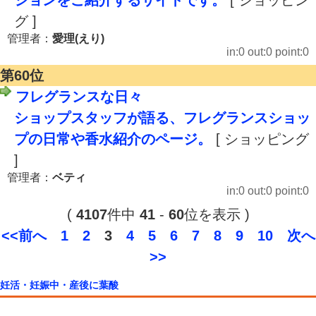
ションをご紹介するサイトです。
[ ショッピン
グ ]
管理者：
愛理(えり)
in:0 out:0 point:0
第60位
フレグランスな日々
ショップスタッフが語る、フレグランスショッ
プの日常や香水紹介のページ。
[ ショッピング
]
管理者：
ベティ
in:0 out:0 point:0
(
4107
件中
41
-
60
位を表示 )
<<前へ
1
2
3
4
5
6
7
8
9
10
次へ
>>
妊活・妊娠中・産後に葉酸