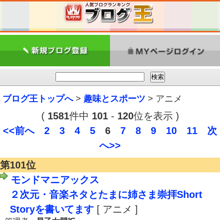
ブログ王トップへ
>
趣味とスポーツ
> アニメ
(
1581
件中
101
-
120
位を表示 )
<<前へ
2
3
4
5
6
7
8
9
10
11
次
へ>>
第101位
モンドマニアックス
２次元・音楽ネタとたまに姉さま崇拝Short
Storyを書いてます
[ アニメ ]