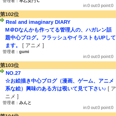
管理者：
早乙女門℃
in:0 out:0 point:0
第102位
Real and imaginary DIARY
M＠Dなんかも作ってる管理人の、ハガレン話
題中心ブログ。フラッシュやイラストもUPして
ます。
[ アニメ ]
管理者：
gumi
in:0 out:0 point:0
第103位
NO.27
☆お絵描き中心ブログ（漫画、ゲーム、アニメ
系な絵）興味のある方は覗いて見て下さい♪
[ ア
ニメ ]
管理者：
みんと
in:0 out:0 point:0