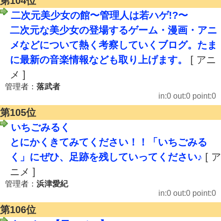
第104位
二次元美少女の館〜管理人は若ハゲ!?〜
二次元な美少女の登場するゲーム・漫画・アニ
メなどについて熱く考察していくブログ。たま
に最新の音楽情報なども取り上げます。
[ アニ
メ ]
管理者：
落武者
in:0 out:0 point:0
第105位
いちごみるく
とにかくきてみてください！！「いちごみる
く」にぜひ、足跡を残していってください♪
[ ア
ニメ ]
管理者：
浜津愛紀
in:0 out:0 point:0
第106位