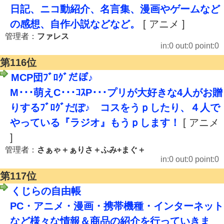
日記、ニコ動紹介、名言集、漫画やゲームなど
の感想、自作小説などなど。
[ アニメ ]
管理者：
ファレス
in:0 out:0 point:0
第116位
MCP団ﾌﾞﾛｸﾞだぽ♪
M･･･萌えC･･･ｺｽP･･･プリが大好きな4人がお贈
りするﾌﾞﾛｸﾞだぽ♪ コスをうｐしたり、４人で
やっている『ラジオ』もうｐします！
[ アニメ
]
管理者：
さぁゃ＋ぁりさ＋ふみ+まぐ＋
in:0 out:0 point:0
第117位
くじらの自由帳
PC・アニメ・漫画・携帯機種・インターネット
など様々な情報＆商品の紹介を行っていきま