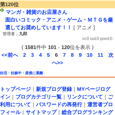
第120位
マンガ・雑貨のお店屋さん
面白いコミック・アニメ・ゲーム・ＭＴＧを厳
選してお奨めしています！！
[ アニメ ]
管理者：
九郎
in:0 out:0 point:0
(
1581
件中
101
-
120
位を表示 )
<<前へ
2
3
4
5
6
7
8
9
10
11
次
へ>>
妊活・妊娠中・産後に葉酸
トップページ
｜
新規ブログ登録
｜
MYページログ
イン
｜
ブログカテゴリ一覧
｜
リンクについて
｜
ご
利用について
｜
パスワードの再発行
｜
運営者プロ
フィール
｜
サイトマップ
｜
総合ブログランキング