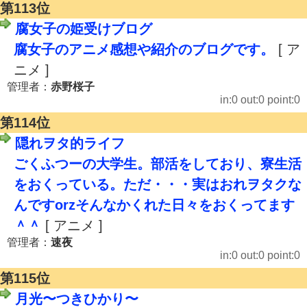
第113位
腐女子の姫受けブログ
腐女子のアニメ感想や紹介のブログです。
[ ア
ニメ ]
管理者：
赤野桜子
in:0 out:0 point:0
第114位
隠れヲタ的ライフ
ごくふつーの大学生。部活をしており、寮生活
をおくっている。ただ・・・実はおれヲタクな
んですorzそんなかくれた日々をおくってます
＾＾
[ アニメ ]
管理者：
速夜
in:0 out:0 point:0
第115位
月光〜つきひかり〜