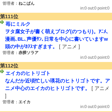
管理者：
ねこぱん
in:0 out:0 point:0
第111位
苺にミルク
ヲタ腐女子が書く萌えブログ(のつもり)。ｱﾆﾒ､
漫画､BL､声優ｻﾝ､日常を中心に書いていますw
頭の中がｶｦｽすぎます。
[ アニメ ]
管理者：
赤揆ソラア
in:0 out:0 point:0
第112位
エイカのヒトリゴト
なんだか近頃忙しい瑛花のヒトリゴトです。ア
ニメ中心のエイカのヒトリゴトです。
[ アニメ
]
管理者：
エイカ
in:0 out:0 point:0