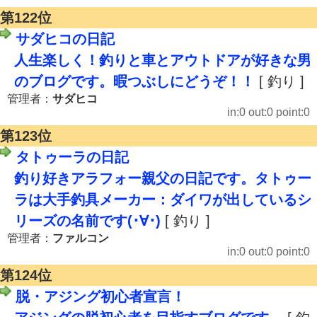
第122位
サダヒコの日記
人生楽しく！釣りと車とアウトドアが好きな男
のブログです。暇つぶしにどうぞ！！
[ 釣り ]
管理者：
サダヒコ
in:0 out:0 point:0
第123位
タトゥーラの日記
釣り好きアラフォー親父の日記です。タトゥー
ラは大手釣具メーカー：ダイワが出しているシ
リーズの名前です(･∀･)
[ 釣り ]
管理者：
ファルコン
in:0 out:0 point:0
第124位
脱・アジング初心者宣言！