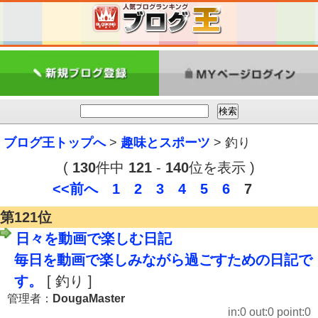
ブログ王トップへ
>
趣味とスポーツ
> 釣り
(
130
件中
121
-
140
位を表示 )
<<前へ
1
2
3
4
5
6
7
第121位
日々を動画で楽しむ日記
毎日を動画で楽しみながら過ごすための日記で
す。
[ 釣り ]
管理者：
DougaMaster
in:0 out:0 point:0