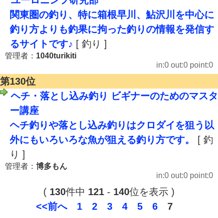
ユーロニンフ研究部
関東圏の釣り、特に箱根早川、鮎沢川を中心に
釣り方よりも釣果に拘った釣りの情報を発信す
るサイトです♪
[ 釣り ]
管理者：
1040turikiti
in:0 out:0 point:0
第130位
ヘチ・落とし込み釣り ビギナーのためのマスタ
ー講座
ヘチ釣りや落とし込み釣りはクロダイを狙う以
外にもいろいろな魚が狙える釣り方です。
[ 釣
り ]
管理者：
博多もん
in:0 out:0 point:0
(
130
件中
121
-
140
位を表示 )
<<前へ
1
2
3
4
5
6
7