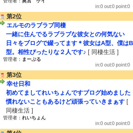
管理者：
奥宮 ケイ
in:0 out:0 point:0
第2位
エルモのラブラブ同棲
一緒に住んでるラブラブな彼女との何気ない
日々をブログで綴ってます＊彼女はA型、僕はB
型。相性ぴったりな２人です♪
[ 同棲生活 ]
管理者：
まーぶる
in:0 out:0 point:0
第3位
幸せ日和
初めてましてれいちょんですブログ始めました
慣れないこともあるけど頑張っていきまぁす
[
同棲生活 ]
管理者：
れいちょん
in:0 out:0 point:0