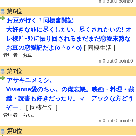
in:0 out:0 point:0
第6位
お豆が行く！同棲奮闘記
大好きなｶﾚに尽くしたい、尽くされたいの! オ
レ様ﾀﾞｰﾘﾝに振り回されるまだまだ恋愛未熟な
お豆の恋愛記だよ(o＾o＾o)
[ 同棲生活 ]
管理者：
お豆
in:0 out:0 point:0
第7位
アサキユメミシ。
Vivienne愛のちぃ。の備忘帳。映画・料理・裁
縫・読書も好きだったり。マニアックな方どう
ぞー。
[ 同棲生活 ]
管理者：
ちぃ。
in:0 out:0 point:0
第8位