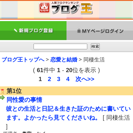
ブログ王トップへ
>
恋愛と結婚
> 同棲生活
(
61
件中
1
-
20
位を表示 )
1
2
3
4
次へ>>
第1位
同性愛の事情
彼との生活と日記＆生きた証のために書いてい
ます。よかったら見てくださいね。
[ 同棲生活
]