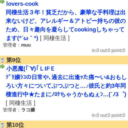
lovers-cook
同棲生活３年！貧乏だから、豪華な手料理は出
来ないけど、アレルギー＆アトピー持ちの彼の
ため、日々趣向を凝らしてcookingしちゃって
ます(*´ω｀*)
[ 同棲生活 ]
管理者：
muu
in:0 out:0 point:0
第9位
小悪魔(｢`∀)｢ＬIFＥ
ﾃﾞﾘ嬢ﾗｺの日常や､過去に出逢ｯた痛〜い&おもし
ろい方々についてぶつぶつと…♪彼氏と約3年同
棲進行中★たまにﾉﾛｹちゃうかもぬぇﾝ…(´ﾉ3゜)
[ 同棲生活 ]
管理者：
ラコ嬢
in:0 out:0 point:0
第10位