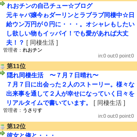
れおチンの自己チュー☆ブログ
元キャバ嬢今ゎダーリンとラブラブ同棲中☆日
給ウン万円が０円に・・・。オシャレもしたい
し欲しい物もイッパイ！でも愛があれば大丈
夫！？
[ 同棲生活 ]
管理者：
れおチン
in:0 out:0 point:0
第11位
隠れ同棲生活 〜７月７日晴れ〜
７月７日に出会った２人のストーリー。様々な
出来事を通して２人が幸せになっていく日々を
リアルタイムで書いています。
[ 同棲生活 ]
管理者：
うさりす
in:0 out:0 point:0
第12位
彼女と俺と・・・