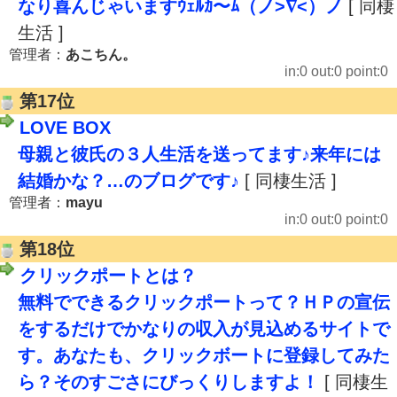
なり喜んじゃいますｳｪﾙｶ〜ﾑ（ノ>∇<）ノ
[ 同棲
生活 ]
管理者：
あこちん。
in:0 out:0 point:0
第17位
LOVE BOX
母親と彼氏の３人生活を送ってます♪来年には
結婚かな？…のブログです♪
[ 同棲生活 ]
管理者：
mayu
in:0 out:0 point:0
第18位
クリックポートとは？
無料でできるクリックポートって？ＨＰの宣伝
をするだけでかなりの収入が見込めるサイトで
す。あなたも、クリックボートに登録してみた
ら？そのすごさにびっくりしますよ！
[ 同棲生