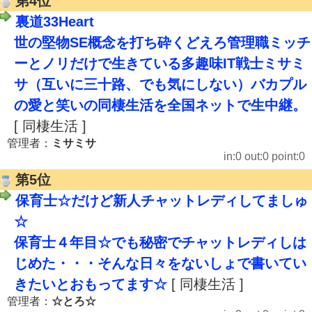
第4位
裏道33Heart
世の堅物SE概念を打ち砕くどえろ管理職ミッチ
ーとノリだけで生きている多趣味IT戦士ミサミ
サ（互いに三十路、でも気にしない）バカプル
の愛と笑いの同棲生活を全国ネットで生中継。
[ 同棲生活 ]
管理者：
ミサミサ
in:0 out:0 point:0
第5位
保育士☆だけど新人チャットレディしてましゅ
☆
保育士４年目☆でも秘密でチャットレディしは
じめた・・・そんな日々をないしょで書いてい
きたいとおもってます☆
[ 同棲生活 ]
管理者：
☆とろ☆