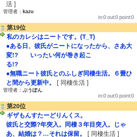
活 ]
管理者：
kazu
in:0 out:0 point:0
第19位
私のカレシはニートです。(T_T)
●ある日、彼氏がニートになったから、さあ大
変!? いったい何が巻き起こ
る
●無職ニート彼氏とのふしぎ同棲生活。６畳ひ
と間から更新中。
[ 同棲生活 ]
管理者：
ぶうぽん
in:0 out:0 point:0
第20位
ギザもんすたーどりんくス。
彼氏と交際?年突入。同棲３年目突入。じゃ
あ、結婚は？…それは保留。
[ 同棲生活 ]