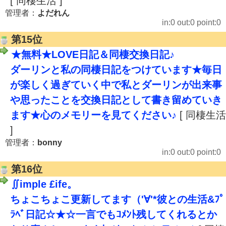
[ 同棲生活 ]
管理者：
よだれん
in:0 out:0 point:0
第15位
★無料★LOVE日記＆同棲交換日記♪
ダーリンと私の同棲日記をつけています★毎日
が楽しく過ぎていく中で私とダーリンが出来事
や思ったことを交換日記として書き留めていき
ます★心のメモリーを見てください♪
[ 同棲生活
]
管理者：
bonny
in:0 out:0 point:0
第16位
∬imple £ife。
ちょこちょこ更新してます（'∀'*彼との生活&ﾌﾟ
ﾗﾍﾞ日記☆★☆一言でもｺﾒﾝﾄ残してくれるとか