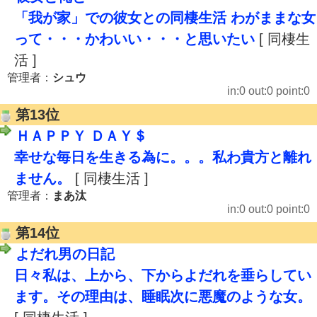
「我が家」での彼女との同棲生活 わがままな女
って・・・かわいい・・・と思いたい
[ 同棲生
活 ]
管理者：
シュウ
in:0 out:0 point:0
第13位
ＨＡＰＰＹ ＤＡＹ＄
幸せな毎日を生きる為に。。。私わ貴方と離れ
ません。
[ 同棲生活 ]
管理者：
まあ汰
in:0 out:0 point:0
第14位
よだれ男の日記
日々私は、上から、下からよだれを垂らしてい
ます。その理由は、睡眠次に悪魔のような女。