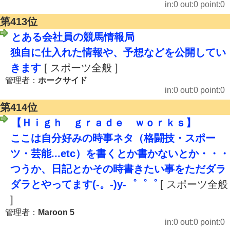
in:0 out:0 point:0
第413位
とある会社員の競馬情報局
独自に仕入れた情報や、予想などを公開してい
きます
[ スポーツ全般 ]
管理者：
ホークサイド
in:0 out:0 point:0
第414位
【Ｈｉｇｈ ｇｒａｄｅ ｗｏｒｋｓ】
ここは自分好みの時事ネタ（格闘技・スポー
ツ・芸能...etc）を書くとか書かないとか・・・
つうか、日記とかその時書きたい事をただダラ
ダラとやってます(-。-)y-゜゜゜
[ スポーツ全般
]
管理者：
Maroon 5
in:0 out:0 point:0