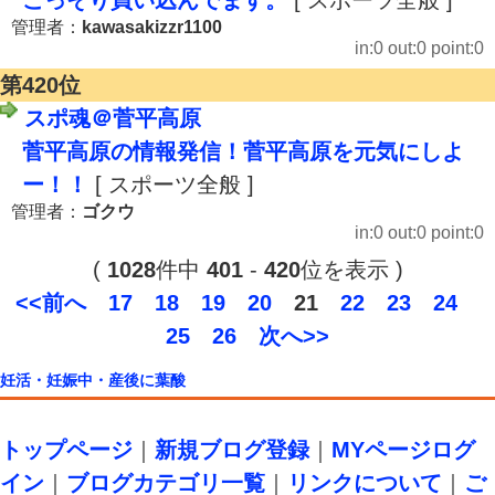
こっそり買い込んでます。
[ スポーツ全般 ]
管理者：
kawasakizzr1100
in:0 out:0 point:0
第420位
スポ魂＠菅平高原
菅平高原の情報発信！菅平高原を元気にしよ
ー！！
[ スポーツ全般 ]
管理者：
ゴクウ
in:0 out:0 point:0
(
1028
件中
401
-
420
位を表示 )
<<前へ
17
18
19
20
21
22
23
24
25
26
次へ>>
妊活・妊娠中・産後に葉酸
トップページ
｜
新規ブログ登録
｜
MYページログ
イン
｜
ブログカテゴリ一覧
｜
リンクについて
｜
ご