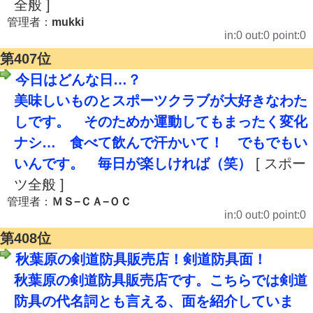
全般 ]
管理者：
mukki
in:0 out:0 point:0
第407位
今日はどんな日…？
美味しいものとスポーツクラブが大好きなわた
しです。 そのためか運動してもまったく変化
ナシ… 食べて飲んで汗かいて！ でもでもい
いんです。 毎日が楽しければ（笑）
[ スポー
ツ全般 ]
管理者：
ＭＳ−ＣＡ−ＯＣ
in:0 out:0 point:0
第408位
秋葉原の剣道防具販売店！剣道防具面！
秋葉原の剣道防具販売店です。こちらでは剣道
防具の代名詞とも言える、面を紹介していま