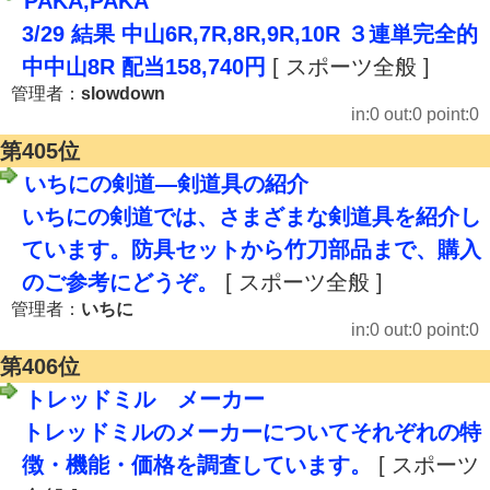
PAKA,PAKA
3/29 結果 中山6R,7R,8R,9R,10R ３連単完全的
中中山8R 配当158,740円
[ スポーツ全般 ]
管理者：
slowdown
in:0 out:0 point:0
第405位
いちにの剣道―剣道具の紹介
いちにの剣道では、さまざまな剣道具を紹介し
ています。防具セットから竹刀部品まで、購入
のご参考にどうぞ。
[ スポーツ全般 ]
管理者：
いちに
in:0 out:0 point:0
第406位
トレッドミル メーカー
トレッドミルのメーカーについてそれぞれの特
徴・機能・価格を調査しています。
[ スポーツ