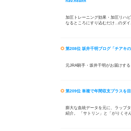
nav.health
加圧トレーニング効果・加圧リハビ
なるところにすり込むだけ...のダ
第208位 坂井千明ブログ「チアキ
元JRA騎手・坂井千明がお届けす
第209位 単複で年間収支プラスを
膨大な血統データを元に、ラップタ
紹介。 「サトリン」と「がりくそ