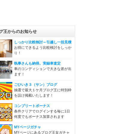
グ王からのお知らせ
しっかり比較検討～引越し一括見積
お得にできるよう比較検討をしっか
り！
執事さんも納得。実録車査定
車のコンディションで大きな差が出
ます！
ごひいき３（サン）ブログ
抽選で最大１ケ月ブログ王に特別枠
を設け掲載いたします！
コンプリートボーナス
条件クリアでログインする毎に1日
何度でもボーナス加算されます
MYページガチャ
MYページにあるブログ王女ガチャ