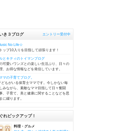
いき３ブログ
エントリー受付中
sic No Life☆
トップ10入りを目指して頑張ります！
ルとキティのトイマンブログ
の可愛いワンズとの楽しい生活ぶり、日々の
理、お得な情報などを発信しています。
ママの子育てブログ。
子どもがいる保育士ママです。今しかない毎
しみながら、素敵なママ目指して日々奮闘
事、子育て、美と健康に関することなどを思
まに綴ります。
ぐれピックアップ！
料理・グルメ