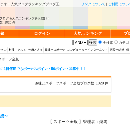
きます！人気ブログランキングブログ王
リンクについて
|
ご利用につい
ブログ＆人気ランキングをお届け！
 1028 件
登録
ログイン
人気ランキング
ブ
全検索
カテゴ
ション
料理・グルメ
芸術と人文
趣味とスポーツ
コンピュータとインターネット
恋愛と結婚
個
スポーツ全般
に1日何度でもボーナスポイント50ポイント加算中！！
趣味とスポーツスポーツ全般ブログ数 1028 件
予想〜
【 スポーツ全般 】管理者：楽馬