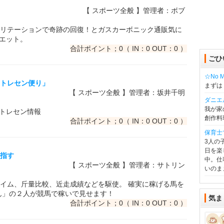
【 スポーツ全般 】管理者：ボブ
リテーションで奇跡の回復！とガスカーボニック通販気に
イエット。
合計ポイント；0（ IN：0 OUT：0 ）
ごひ
☆No Mu
のトレセン便り」
まずは
【 スポーツ全般 】管理者：坂井千明
ダニエ
我が家
るトレセン情報
創作料
合計ポイント；0（ IN：0 OUT：0 ）
保育士
3人の
日を楽
目指す
中。仕
【 スポーツ全般 】管理者：サトリン
いのま
イム、斤量比較、近走成績などを駆使。 確実に稼げる馬を
ん」の２人が競馬で稼いで見せます！
気ま
合計ポイント；0（ IN：0 OUT：0 ）