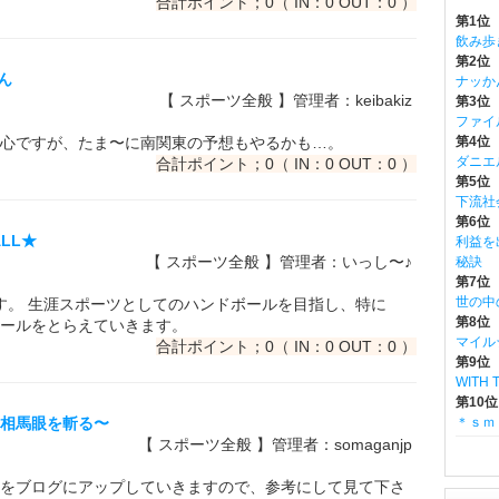
合計ポイント；0（ IN：0 OUT：0 ）
第1位
飲み歩
第2位
ん
ナッか
【 スポーツ全般 】管理者：keibakiz
第3位
ファイ
心ですが、たま〜に南関東の予想もやるかも…。
第4位 m
ダニエ
合計ポイント；0（ IN：0 OUT：0 ）
第5位
下流社
第6位 w
ALL★
利益を
【 スポーツ全般 】管理者：いっし〜♪
秘訣
第7位
世の中
す。 生涯スポーツとしてのハンドボールを目指し、特に
第8位
ールをとらえていきます。
マイル
合計ポイント；0（ IN：0 OUT：0 ）
第9位 
WITH
第10
〜相馬眼を斬る〜
＊ｓｍ
【 スポーツ全般 】管理者：somaganjp
をブログにアップしていきますので、参考にして見て下さ