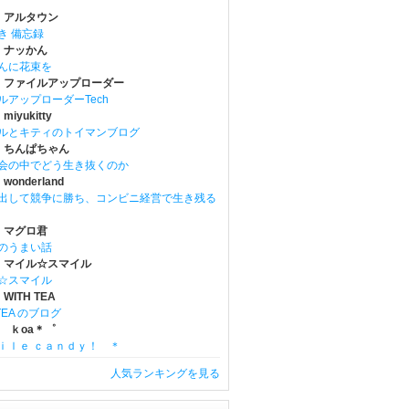
 アルタウン
き 備忘録
 ナッかん
んに花束を
 ファイルアップローダー
ルアップローダーTech
iyukitty
ルとキティのトイマンブログ
 ちんぱちゃん
会の中でどう生き抜くのか
onderland
出して競争に勝ち、コンビニ経営で生き残る
 マグロ君
のうまい話
 マイル☆スマイル
☆スマイル
WITH TEA
 TEA のブログ
位 ｋoa＊゜
ｉｌｅ ｃａｎｄｙ！ ＊
人気ランキングを見る