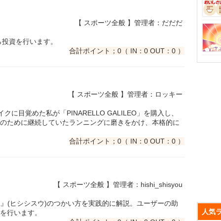
【 スポーツ全般 】管理者：だだだ
ら投資を行います。
合計ポイント；0（ IN：0 OUT：0 ）
【 スポーツ全般 】管理者：ロッキー
てバイクに目覚めた私が「PINARELLO GALILEO」を購入し、
のために継続していたランニングに磨きをかけ、本格的に
合計ポイント；0（ IN：0 OUT：0 ）
【 スポーツ全般 】管理者：hishi_shisyou
指数』(ヒシシスウ)のつかい方を実践的に解説。ユーザーの助
人気
を行います。