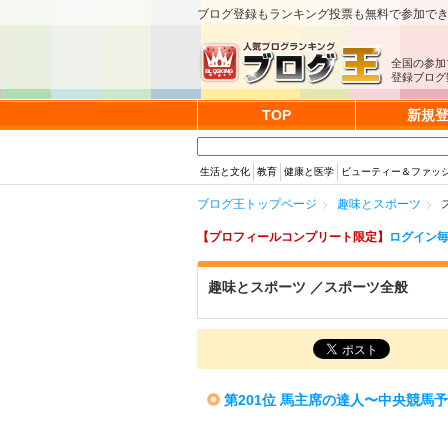
ブログ登録もランキング投票も無料で参加で
全国の参加
登録ブログ数
TOP
新規
生活と文化
教育
健康と医学
ビューティー＆ファッ
ブログ王トップページ
趣味とスポーツ
【プロフィールコンプリート限定】
ログイン毎
趣味とスポーツ ／スポーツ全般
第201位 馬主席の達人〜中央競馬