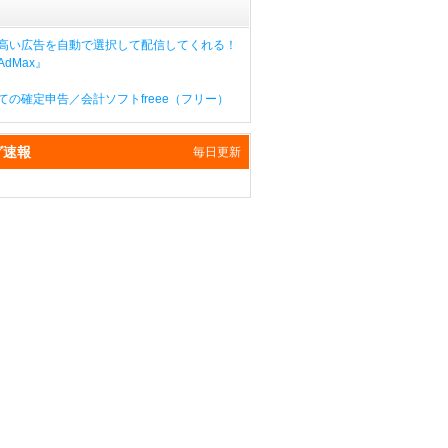
高い広告を自動で選択して配信してくれる！
dMax』
ての確定申告／会計ソフトfreee（フリー）
グ速報
毎日更新