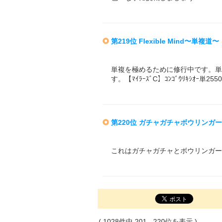
第219位 Flexible Mind〜単複道〜
単複を極めるために修行中です。単
す。【ﾏｲﾗｰｽﾞC】ｺﾝｺﾞｳﾘｷｼｵｰ単25
第220位 ガチャガチャボウリンガ
これはガチャガチャとボウリンガー
( 1028件中 201 - 220位を表示 )