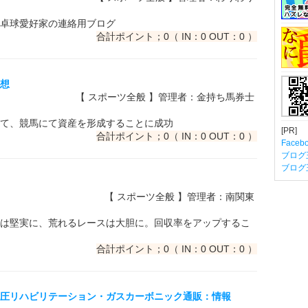
卓球愛好家の連絡用ブログ
合計ポイント；0（ IN：0 OUT：0 ）
予想
【 スポーツ全般 】管理者：金持ち馬券士
て、競馬にて資産を形成することに成功
[PR]
合計ポイント；0（ IN：0 OUT：0 ）
Fac
ブログ
ブログ
【 スポーツ全般 】管理者：南関東
は堅実に、荒れるレースは大胆に。回収率をアップするこ
合計ポイント；0（ IN：0 OUT：0 ）
・加圧リハビリテーション・ガスカーボニック通販：情報