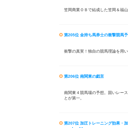
笠岡商業ＯＢで結成した笠岡＆福山
第205位 金持ち馬券士の衝撃競馬
衝撃の真実！独自の競馬理論を用い
第206位 南関東の戯言
南関東４競馬場の予想。固いレース
とが第一。
第207位 加圧トレーニング効果