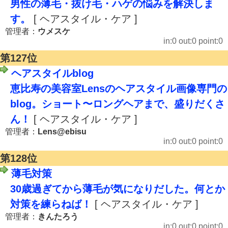
男性の薄毛・抜け毛・ハゲの悩みを解決しま
す。
[ ヘアスタイル・ケア ]
管理者：
ウメスケ
in:0 out:0 point:0
第127位
ヘアスタイルblog
恵比寿の美容室Lensのヘアスタイル画像専門の
blog。ショート〜ロングヘアまで、盛りだくさ
ん！
[ ヘアスタイル・ケア ]
管理者：
Lens@ebisu
in:0 out:0 point:0
第128位
薄毛対策
30歳過ぎてから薄毛が気になりだした。何とか
対策を練らねば！
[ ヘアスタイル・ケア ]
管理者：
きんたろう
in:0 out:0 point:0