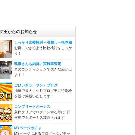
グ王からのお知らせ
しっかり比較検討～引越し一括見積
お得にできるよう比較検討をしっか
り！
執事さんも納得。実録車査定
車のコンディションで大きな差が出
ます！
ごひいき３（サン）ブログ
抽選で最大１ケ月ブログ王に特別枠
を設け掲載いたします！
コンプリートボーナス
条件クリアでログインする毎に1日
何度でもボーナス加算されます
MYページガチャ
MYページにあるブログ王女ガチャ