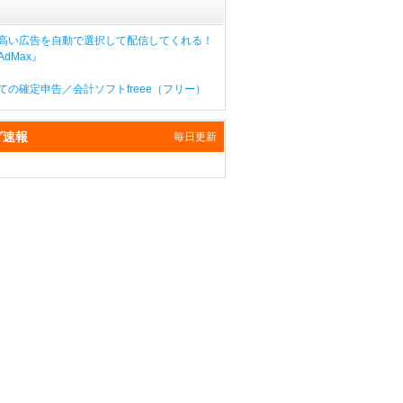
高い広告を自動で選択して配信してくれる！
dMax』
ての確定申告／会計ソフトfreee（フリー）
グ速報
毎日更新