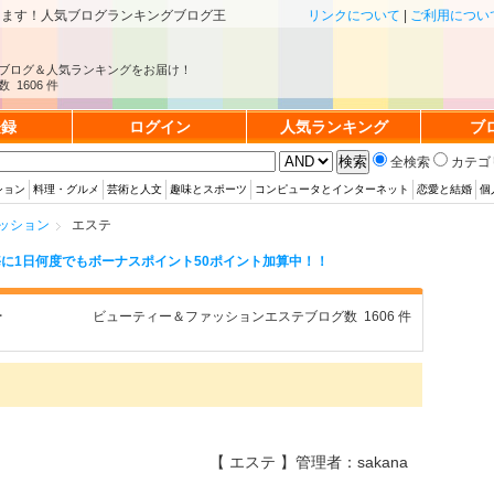
きます！人気ブログランキングブログ王
リンクについて
|
ご利用につい
ブログ＆人気ランキングをお届け！
 1606 件
登録
ログイン
人気ランキング
ブ
全検索
カテゴ
ション
料理・グルメ
芸術と人文
趣味とスポーツ
コンピュータとインターネット
恋愛と結婚
個
ッション
エステ
に1日何度でもボーナスポイント50ポイント加算中！！
テ
ビューティー＆ファッションエステブログ数 1606 件
【 エステ 】管理者：sakana