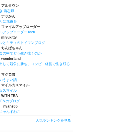
 アルタウン
き 備忘録
 ナッかん
んに花束を
 ファイルアップローダー
ルアップローダーTech
iyukitty
ルとキティのトイマンブログ
 ちんぱちゃん
会の中でどう生き抜くのか
onderland
出して競争に勝ち、コンビニ経営で生き残る
 マグロ君
のうまい話
 マイル☆スマイル
☆スマイル
WITH TEA
 TEA のブログ
 nyans05
にゃんずわこ
人気ランキングを見る