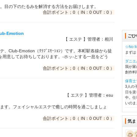
。目の下のたるみを解消する方法をお届けします。
合計ポイント；0（ IN：0 OUT：0 ）
b-Emotion
ごひ
【 エステ 】管理者：相川
☆No Mu
ub-Emotion（ｸﾗﾌﾞｴﾓｰｼｮﾝ）です。本町駅各線から徒
まずは
を用意してお待ちしております。-ホッ-とする一息をどう
ダニエ
我が家
合計ポイント；0（ IN：0 OUT：0 ）
創作料
保育士
3人の
日を楽
【 エステ 】管理者：esu
中。仕
いのま
ます。フェイシャルエステで癒しの時間を過ごしましょ
合計ポイント；0（ IN：0 OUT：0 ）
気ま