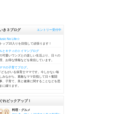
いき３ブログ
エントリー受付中
sic No Life☆
トップ10入りを目指して頑張ります！
ルとキティのトイマンブログ
の可愛いワンズとの楽しい生活ぶり、日々の
理、お得な情報などを発信しています。
ママの子育てブログ。
子どもがいる保育士ママです。今しかない毎
しみながら、素敵なママ目指して日々奮闘
事、子育て、美と健康に関することなどを思
まに綴ります。
ぐれピックアップ！
料理・グルメ