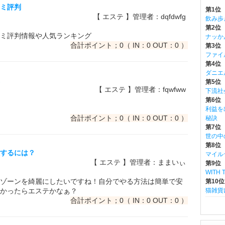
コミ評判
第1位
【 エステ 】管理者：dqfdwfg
飲み歩
第2位
ミ評判情報や人気ランキング
ナッか
合計ポイント；0（ IN：0 OUT：0 ）
第3位
ファイ
第4位 m
ダニエ
第5位
【 エステ 】管理者：fqwfww
下流社
第6位 w
利益を
合計ポイント；0（ IN：0 OUT：0 ）
秘訣
第7位
世の中
第8位
理するには？
マイル
【 エステ 】管理者：ままいぃ
第9位 
WITH
ゾーンを綺麗にしたいですね！自分でやる方法は簡単で安
第10位
かったらエステかなぁ？
猫雑貨
合計ポイント；0（ IN：0 OUT：0 ）