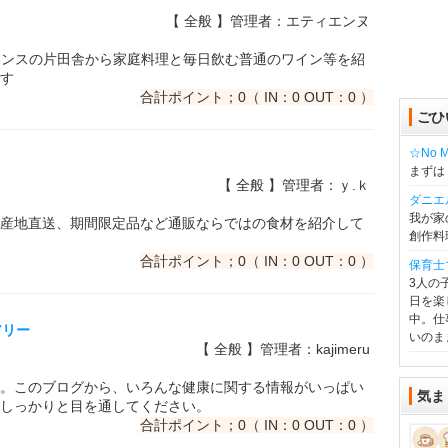
【 全般 】管理者：エティエンヌ
、フランスの片田舎から家庭料理と毎日飲む普通のワイン等を紹
す
合計ポイント；0（ IN：0 OUT：0 ）
ごひ
☆No Mu
まずは
【 全般 】管理者：ｙ.ｋ
ダニエ
我が家
産地直送、期間限定品など通販ならではの食材を紹介して
創作料
合計ポイント；0（ IN：0 OUT：0 ）
保育士
3人の
日を楽
中。仕
アリー
いのま
【 全般 】管理者：kajimeru
。このブログから、いろんな健康に関する情報がいっぱい
気ま
しっかりと目を通してください。
合計ポイント；0（ IN：0 OUT：0 ）