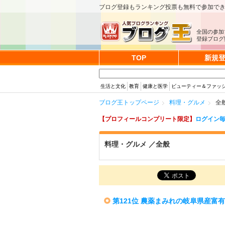
ブログ登録もランキング投票も無料で参加で
全国の参加
登録ブログ数
TOP
新規
生活と文化
教育
健康と医学
ビューティー＆ファッ
ブログ王トップページ
料理・グルメ
全
【プロフィールコンプリート限定】
ログイン毎
料理・グルメ ／全般
第121位 農薬まみれの岐阜県産