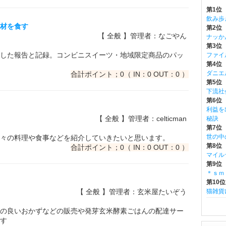
第1位
飲み歩
食材を食す
第2位
【 全般 】管理者：なごやん
ナッか
第3位
した報告と記録。コンビニスイーツ・地域限定商品のパッ
ファイ
第4位 m
ダニエ
合計ポイント；0（ IN：0 OUT：0 ）
第5位
下流社
第6位 w
利益を
【 全般 】管理者：celticman
秘訣
第7位
世の中
々の料理や食事などを紹介していきたいと思います。
第8位
合計ポイント；0（ IN：0 OUT：0 ）
マイル
第9位
＊ｓｍ
第10位
【 全般 】管理者：玄米屋たいぞう
猫雑貨
の良いおかずなどの販売や発芽玄米酵素ごはんの配達サー
す