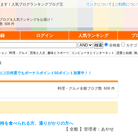
きます！人気ブログランキングブログ王
リンクについて
|
ご利用につい
ブログ＆人気ランキングをお届け！
 606 件
登録
ログイン
人気ランキング
ブ
全検索
カテゴ
ション
料理・グルメ
芸術と人文
趣味とスポーツ
コンピュータとインターネット
恋愛と結婚
個
般
に1日何度でもボーナスポイント50ポイント加算中！！
料理・グルメ全般ブログ数 606 件
富有柿を食べられる方、通りがかりの方へ
【 全般 】管理者：あやせ