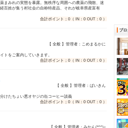
薬まみれの実態を暴露。無秩序な周囲への農薬の飛散、迷
経百姓が集う村社会の自称特産品、それが岐阜県産富有
合計ポイント；0（ IN：0 OUT：0 ）
ブロ
【 全般 】管理者：こめまるかに
イトをご案内していきます。
合計ポイント；0（ IN：0 OUT：0 ）
【 全般 】管理者：ばいきん
分けたちょい悪オヤジの缶コーヒー談義
合計ポイント；0（ IN：0 OUT：0 ）
【 全般 】管理者：みかん(*^^)♪