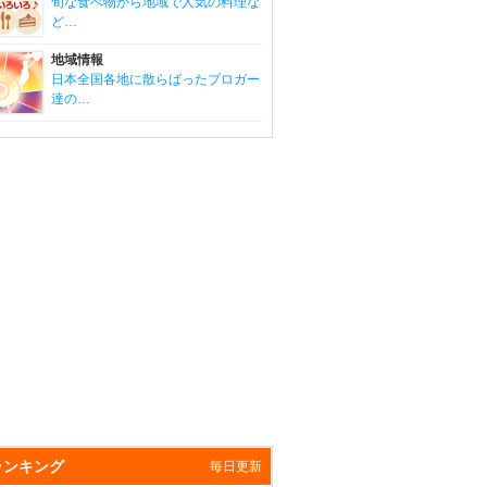
旬な食べ物から地域で人気の料理な
ど…
地域情報
日本全国各地に散らばったブロガー
達の…
ランキング
毎日更新