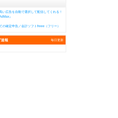
高い広告を自動で選択して配信してくれる！
dMax』
ての確定申告／会計ソフトfreee（フリー）
グ速報
毎日更新