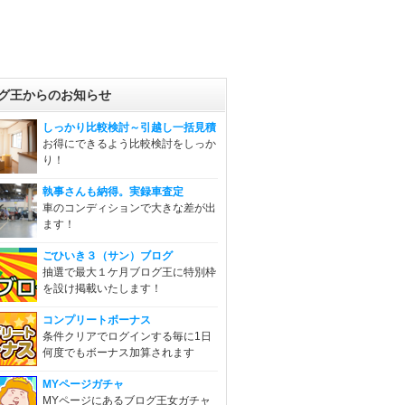
グ王からのお知らせ
しっかり比較検討～引越し一括見積
お得にできるよう比較検討をしっか
り！
執事さんも納得。実録車査定
車のコンディションで大きな差が出
ます！
ごひいき３（サン）ブログ
抽選で最大１ケ月ブログ王に特別枠
を設け掲載いたします！
コンプリートボーナス
条件クリアでログインする毎に1日
何度でもボーナス加算されます
MYページガチャ
MYページにあるブログ王女ガチャ