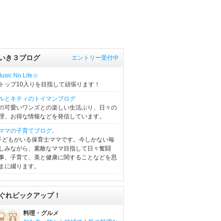
いき３ブログ
エントリー受付中
sic No Life☆
トップ10入りを目指して頑張ります！
ルとキティのトイマンブログ
の可愛いワンズとの楽しい生活ぶり、日々の
理、お得な情報などを発信しています。
ママの子育てブログ。
子どもがいる保育士ママです。今しかない毎
しみながら、素敵なママ目指して日々奮闘
事、子育て、美と健康に関することなどを思
まに綴ります。
ぐれピックアップ！
料理・グルメ