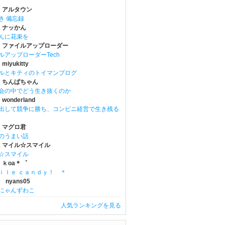
 アルタウン
き 備忘録
 ナッかん
んに花束を
 ファイルアップローダー
ルアップローダーTech
iyukitty
ルとキティのトイマンブログ
 ちんぱちゃん
会の中でどう生き抜くのか
onderland
出して競争に勝ち、コンビニ経営で生き残る
 マグロ君
のうまい話
 マイル☆スマイル
☆スマイル
 ｋoa＊゜
ｉｌｅ ｃａｎｄｙ！ ＊
 nyans05
にゃんずわこ
人気ランキングを見る