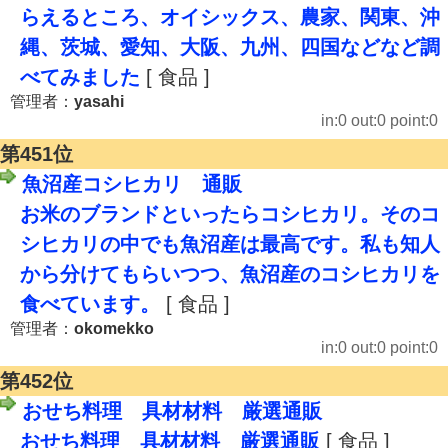
らえるところ、オイシックス、農家、関東、沖
縄、茨城、愛知、大阪、九州、四国などなど調
べてみました
[ 食品 ]
管理者：
yasahi
in:0 out:0 point:0
第451位
魚沼産コシヒカリ 通販
お米のブランドといったらコシヒカリ。そのコ
シヒカリの中でも魚沼産は最高です。私も知人
から分けてもらいつつ、魚沼産のコシヒカリを
食べています。
[ 食品 ]
管理者：
okomekko
in:0 out:0 point:0
第452位
おせち料理 具材材料 厳選通販
おせち料理 具材材料 厳選通販
[ 食品 ]