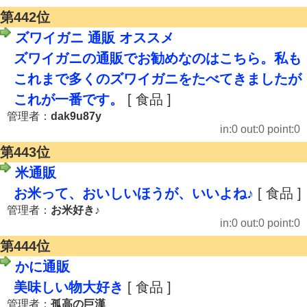
第442位
ズワイガニ 通販 オススメ
ズワイガニの通販でお勧めなのはこちら。私も
これまで多くのズワイガニをたべてきましたが
これが一番です。
[ 食品 ]
管理者：
dak9u87y
in:0 out:0 point:0
第443位
米通販
お米って、おいしいほうが、いいよね♪
[ 食品 ]
管理者：
お米好き♪
in:0 out:0 point:0
第444位
かに通販
美味しい物大好き
[ 食品 ]
管理者：
孤高の巨漢