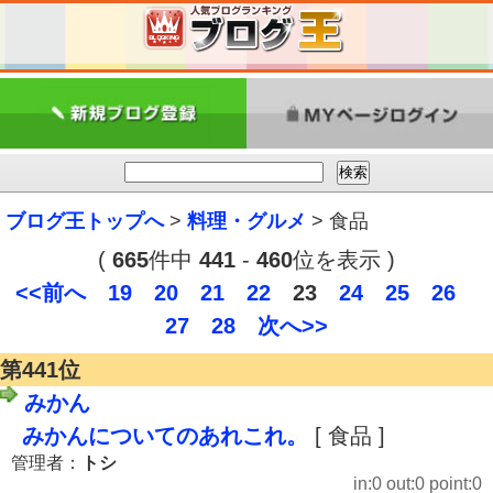
ブログ王トップへ
>
料理・グルメ
> 食品
(
665
件中
441
-
460
位を表示 )
<<前へ
19
20
21
22
23
24
25
26
27
28
次へ>>
第441位
みかん
みかんについてのあれこれ。
[ 食品 ]
管理者：
トシ
in:0 out:0 point:0