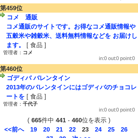
第459位
コメ 通販
コメ通販のサイトです。お得なコメ通販情報や
五穀米や雑穀米、送料無料情報などを お届けし
ます。
[ 食品 ]
管理者：
コメ
in:0 out:0 point:0
第460位
ゴディバ バレンタイン
2013年のバレンタインにはゴディバのチョコレ
ートを
[ 食品 ]
管理者：
千代子
in:0 out:0 point:0
(
665
件中
441
-
460
位を表示 )
<<前へ
19
20
21
22
23
24
25
26