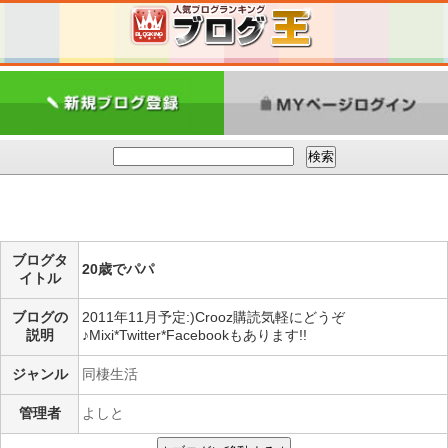
ブログタ
20歳でパパ
イトル
ブログの
2011年11月予定:)Crooz購読気軽にどうぞ
説明
♪Mixi*Twitter*Facebookもあります!!
ジャンル
同棲生活
管理者
よしと