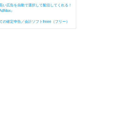
高い広告を自動で選択して配信してくれる！
dMax』
ての確定申告／会計ソフトfreee（フリー）