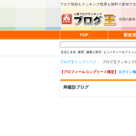
ブログ登録もランキング投票も無料で参加で
全国の参加
TOP
新規
生活と文化
教育
健康と医学
ビューティー＆ファッ
ブログ王トップページ
ブログ王ランキング
【プロフィールコンプリート限定】
ログイン毎
寿建設ブログ