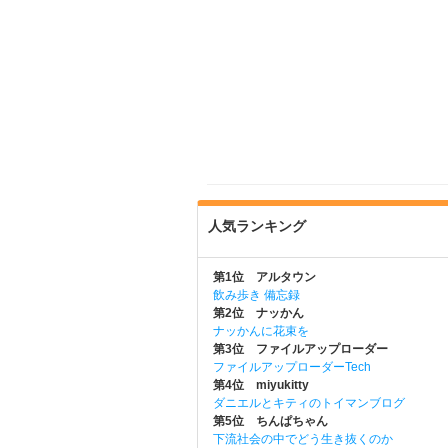
人気ランキング
第1位 アルタウン
飲み歩き 備忘録
第2位 ナッかん
ナッかんに花束を
第3位 ファイルアップローダー
ファイルアップローダーTech
第4位 miyukitty
ダニエルとキティのトイマンブログ
第5位 ちんぱちゃん
下流社会の中でどう生き抜くのか