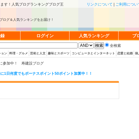
きます！人気ブログランキングブログ王
リンクについて
|
ご利用につい
ブログ＆人気ランキングをお届け！
登録
ログイン
人気ランキング
ブ
全検索
ション
料理・グルメ
芸術と人文
趣味とスポーツ
コンピュータとインターネット
恋愛と結婚
個
に参加中！ 寿建設ブログ
に1日何度でもボーナスポイント50ポイント加算中！！