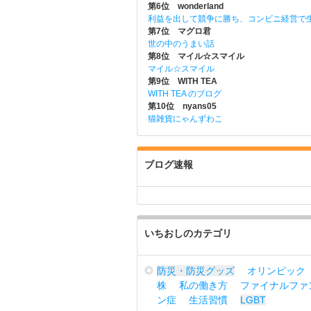
第6位 wonderland
利益を出して競争に勝ち、コンビニ経営で
第7位 マグロ君
世の中のうまい話
第8位 マイル☆スマイル
マイル☆スマイル
第9位 WITH TEA
WITH TEA のブログ
第10位 nyans05
猫雑貨にゃんずわこ
ブログ速報
いちおしのカテゴリ
防災・防災グッズ
オリンピック
株
私の働き方
ファイナルファ
ン症
生活習慣
LGBT