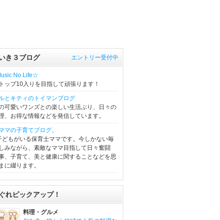
いき３ブログ
エントリー受付中
sic No Life☆
トップ10入りを目指して頑張ります！
ルとキティのトイマンブログ
の可愛いワンズとの楽しい生活ぶり、日々の
理、お得な情報などを発信しています。
ママの子育てブログ。
子どもがいる保育士ママです。今しかない毎
しみながら、素敵なママ目指して日々奮闘
事、子育て、美と健康に関することなどを思
まに綴ります。
ぐれピックアップ！
料理・グルメ