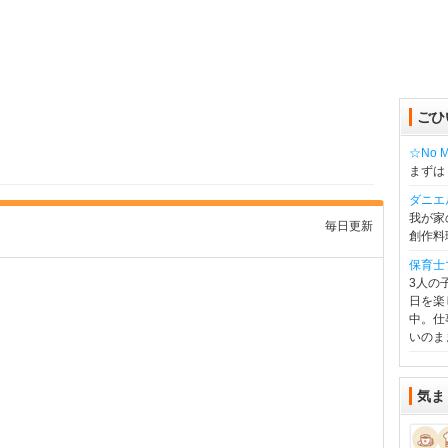
ごひ
☆No Mu
まずは
ダニエ
我が家
毎日更新
創作料
保育士
3人の
日を楽
中。仕
いのま
気ま