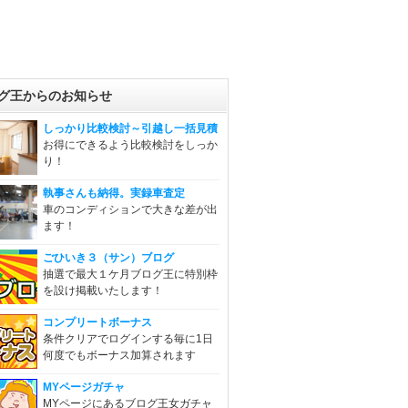
グ王からのお知らせ
しっかり比較検討～引越し一括見積
お得にできるよう比較検討をしっか
り！
執事さんも納得。実録車査定
車のコンディションで大きな差が出
ます！
ごひいき３（サン）ブログ
抽選で最大１ケ月ブログ王に特別枠
を設け掲載いたします！
コンプリートボーナス
条件クリアでログインする毎に1日
何度でもボーナス加算されます
MYページガチャ
MYページにあるブログ王女ガチャ