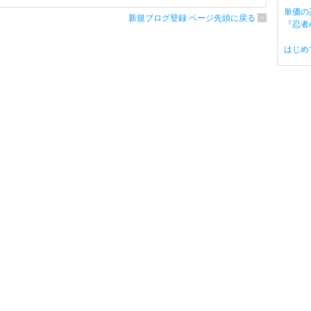
単価の
新規ブログ登録 ページ先頭に戻る
『忍者A
はじめ