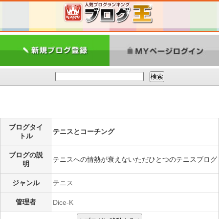
ブログタイ
テニスとコーチング
トル
ブログの説
テニスへの情熱が衰えないただひとつのテニスブログ
明
ジャンル
テニス
管理者
Dice-K