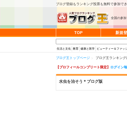
ブログ登録もランキング投票も無料で参加で
全国の参加
TOP
新規
生活と文化
教育
健康と医学
ビューティー＆ファッ
ブログ王トップページ
ブログ王ランキング
【プロフィールコンプリート限定】
ログイン毎
水虫を治そう＊ブログ版