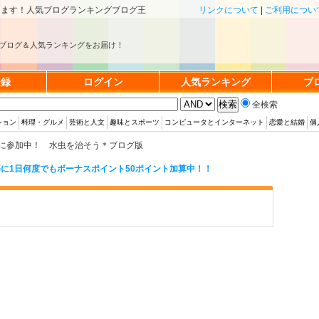
きます！人気ブログランキングブログ王
リンクについて
|
ご利用につい
ブログ＆人気ランキングをお届け！
登録
ログイン
人気ランキング
ブ
全検索
ション
料理・グルメ
芸術と人文
趣味とスポーツ
コンピュータとインターネット
恋愛と結婚
個
に参加中！ 水虫を治そう＊ブログ版
に1日何度でもボーナスポイント50ポイント加算中！！