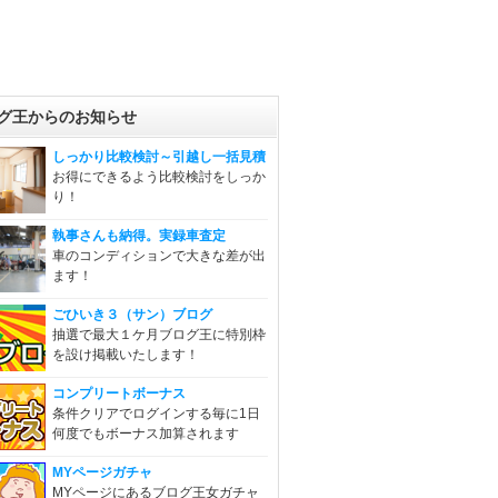
グ王からのお知らせ
しっかり比較検討～引越し一括見積
お得にできるよう比較検討をしっか
り！
執事さんも納得。実録車査定
車のコンディションで大きな差が出
ます！
ごひいき３（サン）ブログ
抽選で最大１ケ月ブログ王に特別枠
を設け掲載いたします！
コンプリートボーナス
条件クリアでログインする毎に1日
何度でもボーナス加算されます
MYページガチャ
MYページにあるブログ王女ガチャ