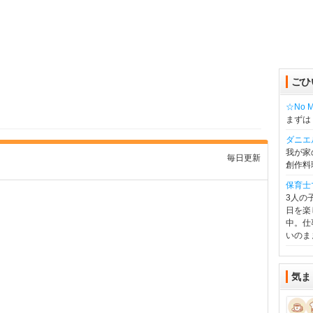
ごひ
☆No Mu
まずは
ダニエ
我が家
毎日更新
創作料
保育士
3人の
日を楽
中。仕
いのま
気ま