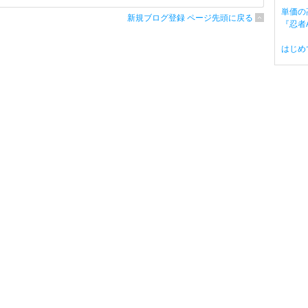
単価の
新規ブログ登録 ページ先頭に戻る
『忍者A
はじめ