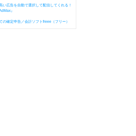
高い広告を自動で選択して配信してくれる！
dMax』
ての確定申告／会計ソフトfreee（フリー）