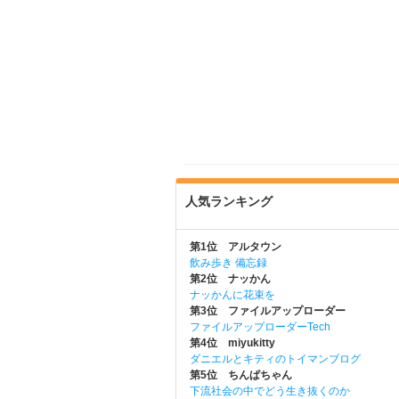
人気ランキング
第1位 アルタウン
飲み歩き 備忘録
第2位 ナッかん
ナッかんに花束を
第3位 ファイルアップローダー
ファイルアップローダーTech
第4位 miyukitty
ダニエルとキティのトイマンブログ
第5位 ちんぱちゃん
下流社会の中でどう生き抜くのか