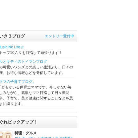
いき３ブログ
エントリー受付中
sic No Life☆
トップ10入りを目指して頑張ります！
ルとキティのトイマンブログ
の可愛いワンズとの楽しい生活ぶり、日々の
理、お得な情報などを発信しています。
ママの子育てブログ。
子どもがいる保育士ママです。今しかない毎
しみながら、素敵なママ目指して日々奮闘
事、子育て、美と健康に関することなどを思
まに綴ります。
ぐれピックアップ！
料理・グルメ