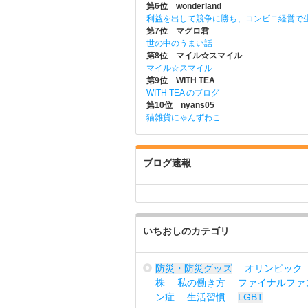
第6位 wonderland
利益を出して競争に勝ち、コンビニ経営で
第7位 マグロ君
世の中のうまい話
第8位 マイル☆スマイル
マイル☆スマイル
第9位 WITH TEA
WITH TEA のブログ
第10位 nyans05
猫雑貨にゃんずわこ
ブログ速報
いちおしのカテゴリ
防災・防災グッズ
オリンピック
株
私の働き方
ファイナルファ
ン症
生活習慣
LGBT