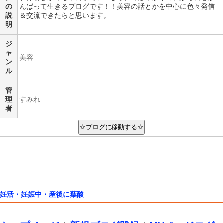
の
んばって生きるブログです！！美容の話とかを中心に色々発信
説
＆交流できたらと思います。
明
ジ
ャ
美容
ン
ル
管
理
すみれ
者
妊活・妊娠中・産後に葉酸