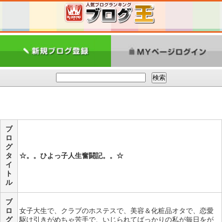
ブ
ロ
グ
タ
☆。。ひよっ子人生奮闘記。。☆
イ
ト
ル
ブ
ロ
女子大生で、クラブのホステスで、美容＆化粧品オタで、恋愛
グ
駆け引きがめちゃ苦手で、いじられてばっかりの私が毎日をが