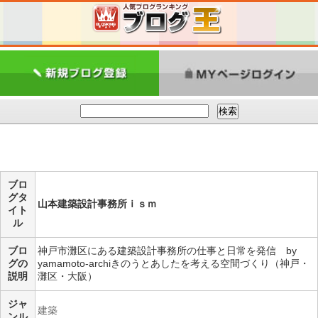
ブロ
グタ
山本建築設計事務所ｉｓｍ
イト
ル
ブロ
神戸市灘区にある建築設計事務所の仕事と日常を発信 by
グの
yamamoto-archiきのうとあしたを考える空間づくり（神戸・
説明
灘区・大阪）
ジャ
建築
ンル