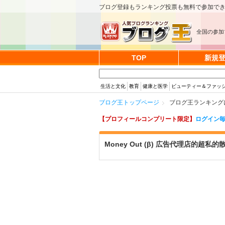
ブログ登録もランキング投票も無料で参加で
全国の参加
TOP
新規
生活と文化
教育
健康と医学
ビューティー＆ファッ
ブログ王トップページ
ブログ王ランキングに参
【プロフィールコンプリート限定】
ログイン毎
Money Out (β) 広告代理店的超私的