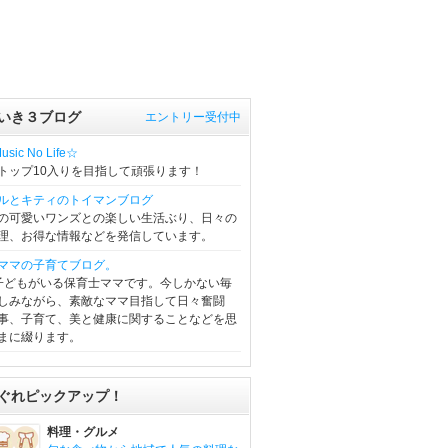
いき３ブログ
エントリー受付中
sic No Life☆
トップ10入りを目指して頑張ります！
ルとキティのトイマンブログ
の可愛いワンズとの楽しい生活ぶり、日々の
理、お得な情報などを発信しています。
ママの子育てブログ。
子どもがいる保育士ママです。今しかない毎
しみながら、素敵なママ目指して日々奮闘
事、子育て、美と健康に関することなどを思
まに綴ります。
ぐれピックアップ！
料理・グルメ