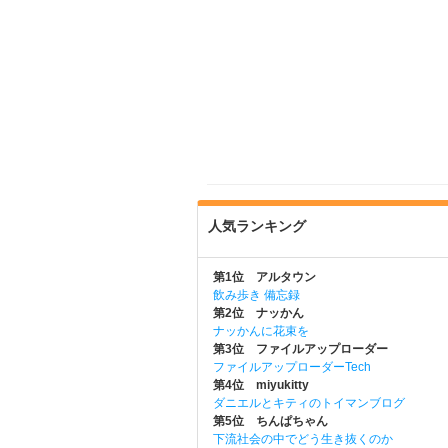
人気ランキング
第1位 アルタウン
飲み歩き 備忘録
第2位 ナッかん
ナッかんに花束を
第3位 ファイルアップローダー
ファイルアップローダーTech
第4位 miyukitty
ダニエルとキティのトイマンブログ
第5位 ちんぱちゃん
下流社会の中でどう生き抜くのか