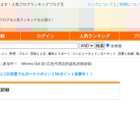
きます！人気ブログランキングブログ王
リンクについて
|
ご利用につい
ブログ＆人気ランキングをお届け！
登録
ログイン
人気ランキング
ブ
全検索
ション
料理・グルメ
芸術と人文
趣味とスポーツ
コンピュータとインターネット
恋愛と結婚
個
加中！ Money Out (β) 広告代理店的超私的散財録
に1日何度でもボーナスポイント50ポイント加算中！！
散財録