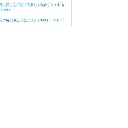
高い広告を自動で選択して配信してくれる！
dMax』
ての確定申告／会計ソフトfreee（フリー）