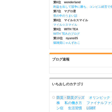
第6位 wonderland
利益を出して競争に勝ち、コンビニ経営で
第7位 マグロ君
世の中のうまい話
第8位 マイル☆スマイル
マイル☆スマイル
第9位 WITH TEA
WITH TEA のブログ
第10位 nyans05
猫雑貨にゃんずわこ
ブログ速報
いちおしのカテゴリ
防災・防災グッズ
オリンピック
株
私の働き方
ファイナルファ
ン症
生活習慣
LGBT