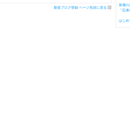
単価の
新規ブログ登録 ページ先頭に戻る
『忍者A
はじめ