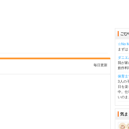
ごひ
☆No Mu
まずは
ダニエ
我が家
毎日更新
創作料
保育士
3人の
日を楽
中。仕
いのま
気ま