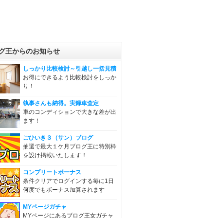
グ王からのお知らせ
しっかり比較検討～引越し一括見積
お得にできるよう比較検討をしっか
り！
執事さんも納得。実録車査定
車のコンディションで大きな差が出
ます！
ごひいき３（サン）ブログ
抽選で最大１ケ月ブログ王に特別枠
を設け掲載いたします！
コンプリートボーナス
条件クリアでログインする毎に1日
何度でもボーナス加算されます
MYページガチャ
MYページにあるブログ王女ガチャ