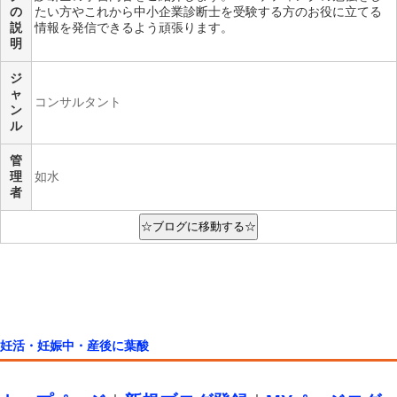
の
たい方やこれから中小企業診断士を受験する方のお役に立てる
説
情報を発信できるよう頑張ります。
明
ジ
ャ
コンサルタント
ン
ル
管
理
如水
者
妊活・妊娠中・産後に葉酸