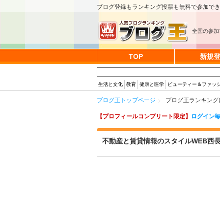
ブログ登録もランキング投票も無料で参加で
全国の参加
TOP
新規
生活と文化
教育
健康と医学
ビューティー＆ファッ
ブログ王トップページ
ブログ王ランキング
【プロフィールコンプリート限定】
ログイン毎
不動産と賃貸情報のスタイルWEB西