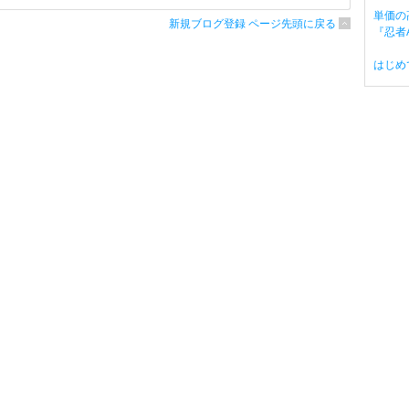
単価の
新規ブログ登録 ページ先頭に戻る
『忍者A
はじめ