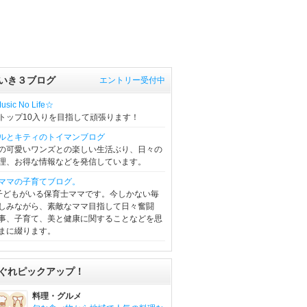
いき３ブログ
エントリー受付中
sic No Life☆
トップ10入りを目指して頑張ります！
ルとキティのトイマンブログ
の可愛いワンズとの楽しい生活ぶり、日々の
理、お得な情報などを発信しています。
ママの子育てブログ。
子どもがいる保育士ママです。今しかない毎
しみながら、素敵なママ目指して日々奮闘
事、子育て、美と健康に関することなどを思
まに綴ります。
ぐれピックアップ！
料理・グルメ