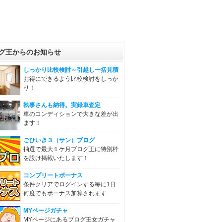
グ王からのお知らせ
しっかり比較検討～引越し一括見積
お得にできるよう比較検討をしっか
り！
執事さんも納得。実録車査定
車のコンディションで大きな差が出
ます！
ごひいき３（サン）ブログ
抽選で最大１ケ月ブログ王に特別枠
を設け掲載いたします！
コンプリートボーナス
条件クリアでログインする毎に1日
何度でもボーナス加算されます
MYページガチャ
MYページにあるブログ王女ガチャ