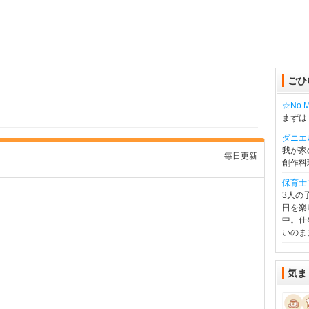
ごひ
☆No Mu
まずは
ダニエ
我が家
毎日更新
創作料
保育士
3人の
日を楽
中。仕
いのま
気ま