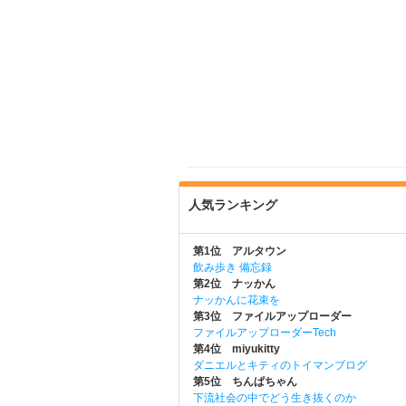
人気ランキング
第1位 アルタウン
飲み歩き 備忘録
第2位 ナッかん
ナッかんに花束を
第3位 ファイルアップローダー
ファイルアップローダーTech
第4位 miyukitty
ダニエルとキティのトイマンブログ
第5位 ちんぱちゃん
下流社会の中でどう生き抜くのか