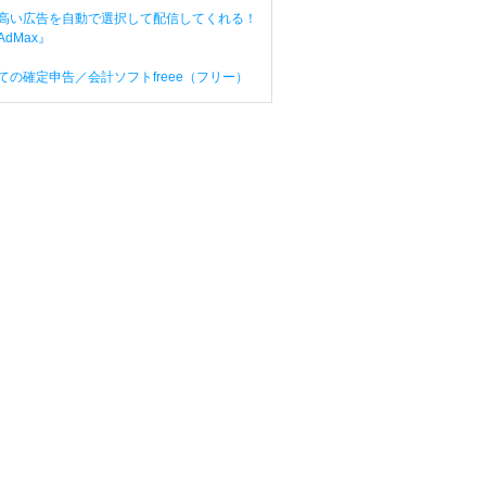
高い広告を自動で選択して配信してくれる！
dMax』
ての確定申告／会計ソフトfreee（フリー）