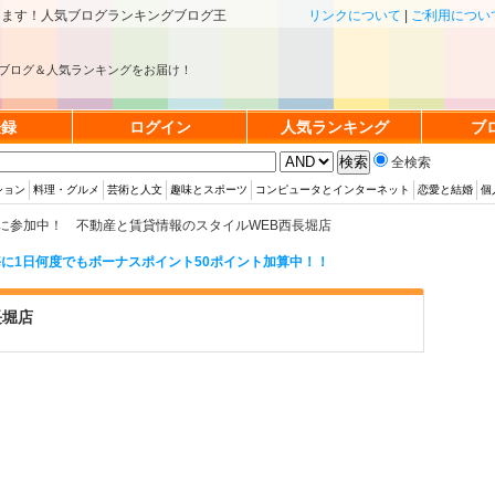
きます！人気ブログランキングブログ王
リンクについて
|
ご利用につい
ブログ＆人気ランキングをお届け！
登録
ログイン
人気ランキング
ブ
全検索
ション
料理・グルメ
芸術と人文
趣味とスポーツ
コンピュータとインターネット
恋愛と結婚
個
に参加中！ 不動産と賃貸情報のスタイルWEB西長堀店
に1日何度でもボーナスポイント50ポイント加算中！！
長堀店