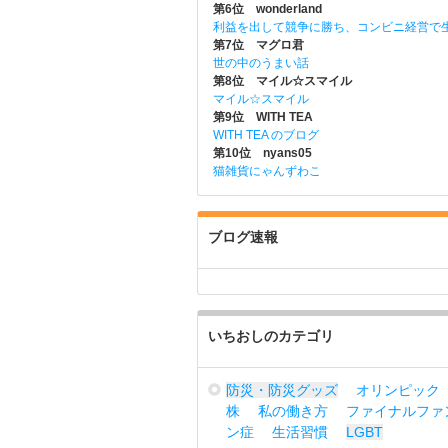
第6位 wonderland
利益を出して競争に勝ち、コンビニ経営で
第7位 マグロ君
世の中のうまい話
第8位 マイル☆スマイル
マイル☆スマイル
第9位 WITH TEA
WITH TEA のブログ
第10位 nyans05
猫雑貨にゃんずわこ
ブログ速報
いちおしのカテゴリ
防災・防災グッズ
オリンピック
株
私の働き方
ファイナルファ
ン症
生活習慣
LGBT