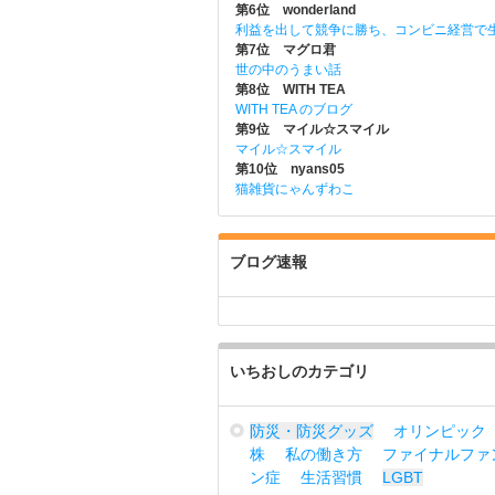
第6位 wonderland
利益を出して競争に勝ち、コンビニ経営で
第7位 マグロ君
世の中のうまい話
第8位 WITH TEA
WITH TEA のブログ
第9位 マイル☆スマイル
マイル☆スマイル
第10位 nyans05
猫雑貨にゃんずわこ
ブログ速報
いちおしのカテゴリ
防災・防災グッズ
オリンピック
株
私の働き方
ファイナルファ
ン症
生活習慣
LGBT