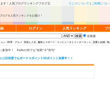
きます！人気ブログランキングブログ王
リンクについて
|
ご利用につい
ブログ＆人気ランキングをお届け！
登録
ログイン
人気ランキング
ブ
全検索
ション
料理・グルメ
芸術と人文
趣味とスポーツ
コンピュータとインターネット
恋愛と結婚
個
加中！ Kaitoの何でも*短歌*＆*俳句*
に1日何度でもボーナスポイント50ポイント加算中！！