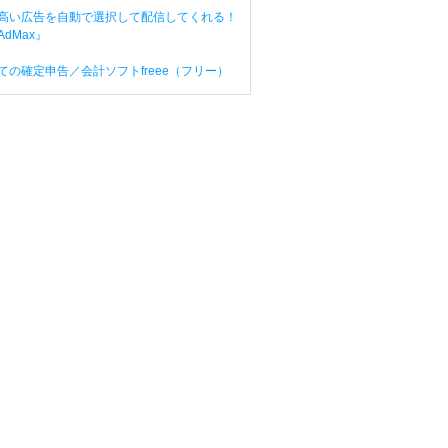
高い広告を自動で選択して配信してくれる！
dMax』
ての確定申告／会計ソフトfreee（フリー）