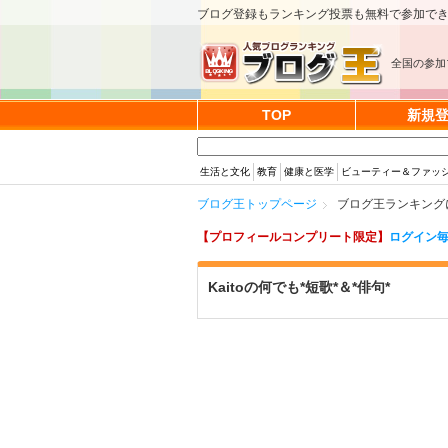
ブログ登録もランキング投票も無料で参加で
全国の参加
TOP
新規
生活と文化
教育
健康と医学
ビューティー＆ファッ
ブログ王トップページ
ブログ王ランキングに参
【プロフィールコンプリート限定】
ログイン毎
Kaitoの何でも*短歌*＆*俳句*