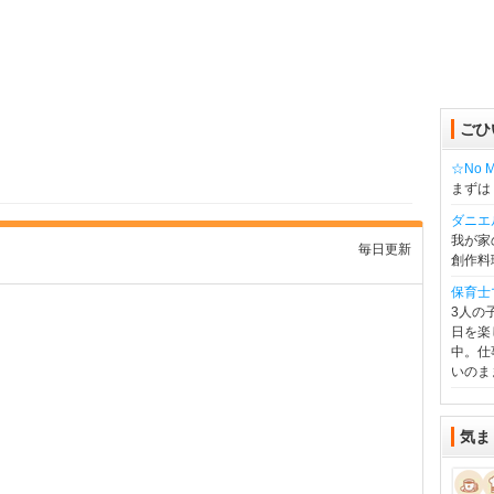
ごひ
☆No Mu
まずは
ダニエ
我が家
毎日更新
創作料
保育士
3人の
日を楽
中。仕
いのま
気ま