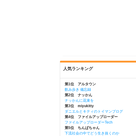
人気ランキング
第1位 アルタウン
飲み歩き 備忘録
第2位 ナッかん
ナッかんに花束を
第3位 miyukitty
ダニエルとキティのトイマンブログ
第4位 ファイルアップローダー
ファイルアップローダーTech
第5位 ちんぱちゃん
下流社会の中でどう生き抜くのか