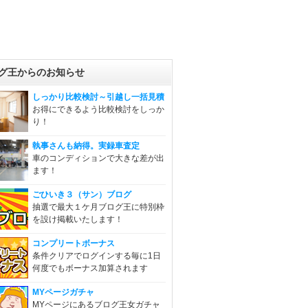
グ王からのお知らせ
しっかり比較検討～引越し一括見積
お得にできるよう比較検討をしっか
り！
執事さんも納得。実録車査定
車のコンディションで大きな差が出
ます！
ごひいき３（サン）ブログ
抽選で最大１ケ月ブログ王に特別枠
を設け掲載いたします！
コンプリートボーナス
条件クリアでログインする毎に1日
何度でもボーナス加算されます
MYページガチャ
MYページにあるブログ王女ガチャ