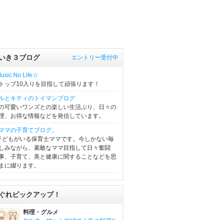
いき３ブログ
エントリー受付中
sic No Life☆
トップ10入りを目指して頑張ります！
ルとキティのトイマンブログ
の可愛いワンズとの楽しい生活ぶり、日々の
理、お得な情報などを発信しています。
ママの子育てブログ。
子どもがいる保育士ママです。今しかない毎
しみながら、素敵なママ目指して日々奮闘
事、子育て、美と健康に関することなどを思
まに綴ります。
ぐれピックアップ！
料理・グルメ