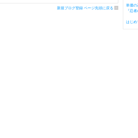
単価の
新規ブログ登録 ページ先頭に戻る
『忍者A
はじめ