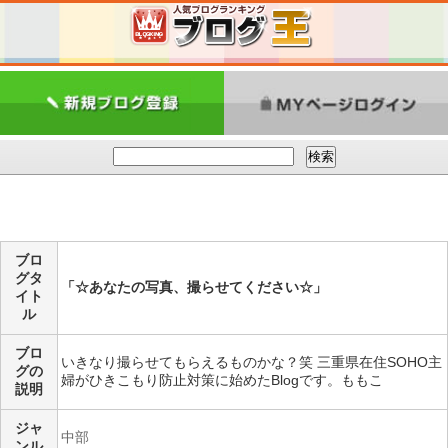
ブロ
グタ
「☆あなたの写真、撮らせてください☆」
イト
ル
ブロ
いきなり撮らせてもらえるものかな？笑 三重県在住SOHO主
グの
婦がひきこもり防止対策に始めたBlogです。ももこ
説明
ジャ
中部
ンル