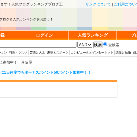
きます！人気ブログランキングブログ王
リンクについて
|
ご利用につい
ブログ＆人気ランキングをお届け！
登録
ログイン
人気ランキング
ブ
全検索
ション
料理・グルメ
芸術と人文
趣味とスポーツ
コンピュータとインターネット
恋愛と結婚
個
に参加中！ 月蔭屋
に1日何度でもボーナスポイント50ポイント加算中！！