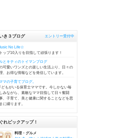
いき３ブログ
エントリー受付中
sic No Life☆
トップ10入りを目指して頑張ります！
ルとキティのトイマンブログ
の可愛いワンズとの楽しい生活ぶり、日々の
理、お得な情報などを発信しています。
ママの子育てブログ。
子どもがいる保育士ママです。今しかない毎
しみながら、素敵なママ目指して日々奮闘
事、子育て、美と健康に関することなどを思
まに綴ります。
ぐれピックアップ！
料理・グルメ