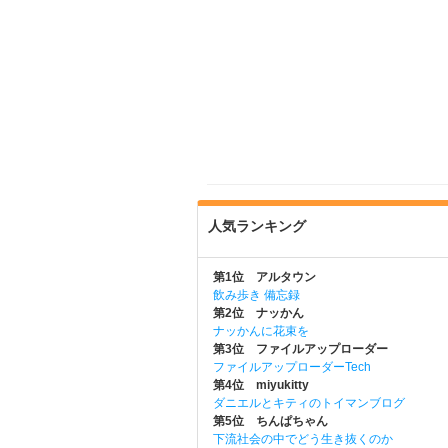
人気ランキング
第1位 アルタウン
飲み歩き 備忘録
第2位 ナッかん
ナッかんに花束を
第3位 ファイルアップローダー
ファイルアップローダーTech
第4位 miyukitty
ダニエルとキティのトイマンブログ
第5位 ちんぱちゃん
下流社会の中でどう生き抜くのか