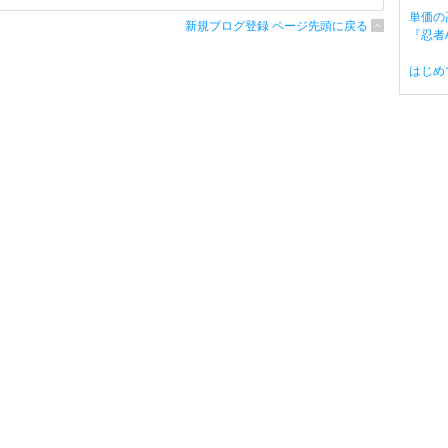
単価の
新規ブログ登録 ページ先頭に戻る
『忍者A
はじめ