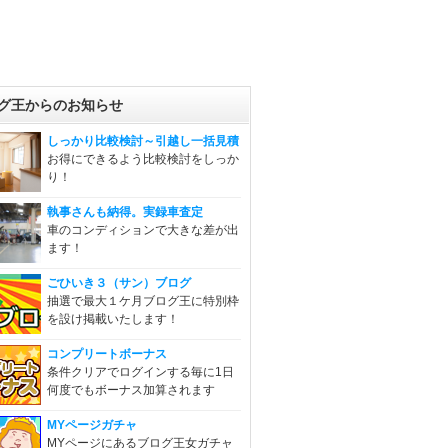
グ王からのお知らせ
しっかり比較検討～引越し一括見積
お得にできるよう比較検討をしっか
り！
執事さんも納得。実録車査定
車のコンディションで大きな差が出
ます！
ごひいき３（サン）ブログ
抽選で最大１ケ月ブログ王に特別枠
を設け掲載いたします！
コンプリートボーナス
条件クリアでログインする毎に1日
何度でもボーナス加算されます
MYページガチャ
MYページにあるブログ王女ガチャ