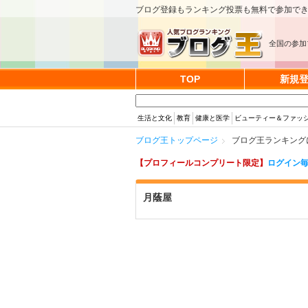
ブログ登録もランキング投票も無料で参加で
全国の参加
TOP
新規
生活と文化
教育
健康と医学
ビューティー＆ファッ
ブログ王トップページ
ブログ王ランキング
【プロフィールコンプリート限定】
ログイン毎
月蔭屋