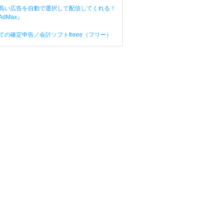
高い広告を自動で選択して配信してくれる！
dMax』
ての確定申告／会計ソフトfreee（フリー）