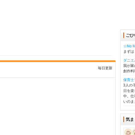
ごひ
☆No Mu
まずは
ダニエ
我が家
毎日更新
創作料
保育士
3人の
日を楽
中。仕
いのま
気ま