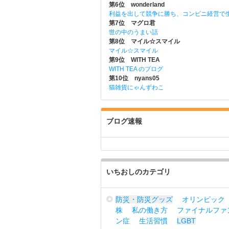
第6位 wonderland
利益を出して競争に勝ち、コンビニ経営で
第7位 マグロ君
世の中のうまい話
第8位 マイル☆スマイル
マイル☆スマイル
第9位 WITH TEA
WITH TEA のブログ
第10位 nyans05
猫雑貨にゃんずわこ
ブログ速報
いちおしのカテゴリ
防災・防災グッズ
オリンピック
株
私の働き方
ファイナルファ
ン症
生活習慣
LGBT