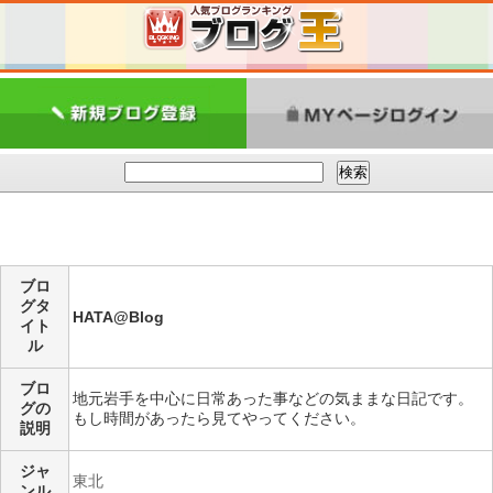
ブロ
グタ
HATA@Blog
イト
ル
ブロ
地元岩手を中心に日常あった事などの気ままな日記です。
グの
もし時間があったら見てやってください。
説明
ジャ
東北
ンル