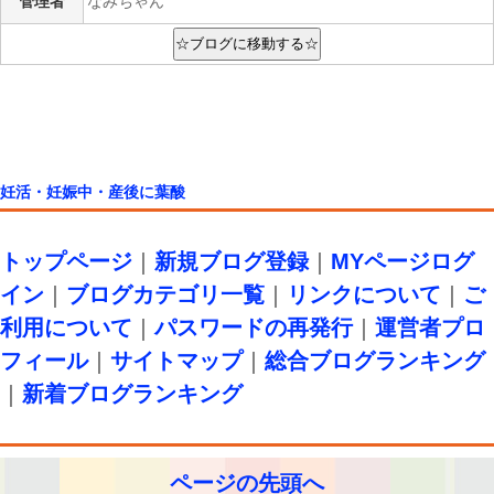
管理者
なみちゃん
妊活・妊娠中・産後に葉酸
トップページ
｜
新規ブログ登録
｜
MYページログ
イン
｜
ブログカテゴリ一覧
｜
リンクについて
｜
ご
利用について
｜
パスワードの再発行
｜
運営者プロ
フィール
｜
サイトマップ
｜
総合ブログランキング
｜
新着ブログランキング
ページの先頭へ